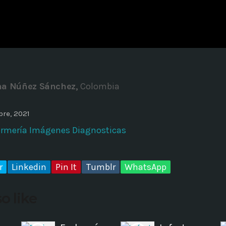
ADMINISTRATOR
DESIGN
Validating Enterprise Archit
Time
na Núñez Sánchez,
Colombia
re, 2021
fermería Imágenes Diagnosticas
r
Linkedin
Pin It
Tumblr
WhatsApp
o like