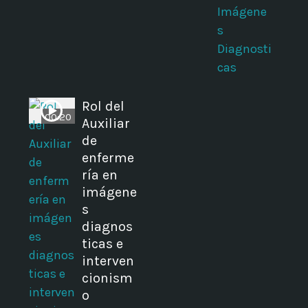
Imágene
s
Diagnosti
cas
Rol del
00:20
Auxiliar
de
enferme
ría en
n
imágene
s
diagnos
ticas e
interven
cionism
o