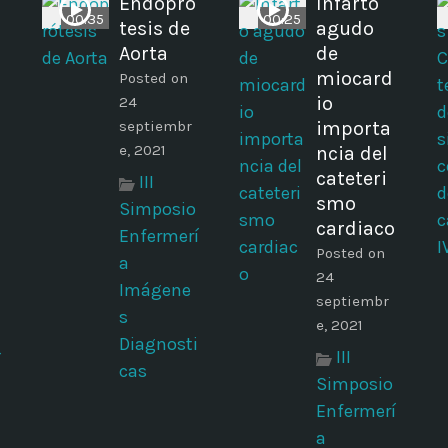
Endopró
Infarto
00:35
00:25
tesis de
agudo
Aorta
de
miocard
Posted on
io
24
septiembr
importa
e, 2021
ncia del
cateteri
III
smo
Simposio
cardiaco
Enfermerí
Posted on
a
24
Imágene
septiembr
s
e, 2021
Diagnosti
III
í
cas
Simposio
Enfermerí
a