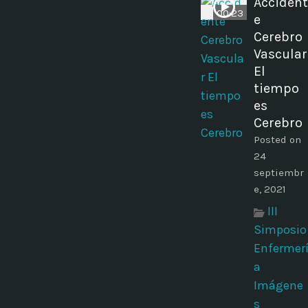
Accident
00:23
e
Cerebro
Vascular
El
tiempo
es
Cerebro
Posted on
24
septiembr
e, 2021
III
Simposio
Enfermer
a
Imágene
s