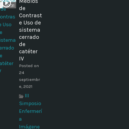
Medios
00:31
de
Contrast
e Uso de
sistema
cerrado
de
catéter
IV
Posted on
24
septiembr
e, 2021
III
Simposio
Enfermerí
a
Imágene