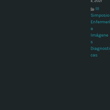
e, 2021
III
Simposio
Enfermer
a
Imágene
s
Diagnosti
cas