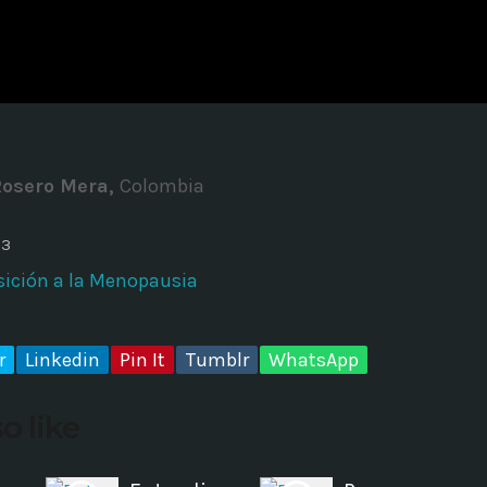
ADMINISTRATOR
DESIGN
Validating Enterprise Archit
Time
Rosero Mera,
Colombia
23
sición a la Menopausia
r
Linkedin
Pin It
Tumblr
WhatsApp
o like