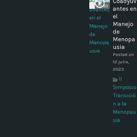
Coadyuv
28:30
antes en
el
Manejo
de
Menopa
usia
Posted on
12 julio,
2023
II
Simposio
Transició
n a la
Menopau
sia