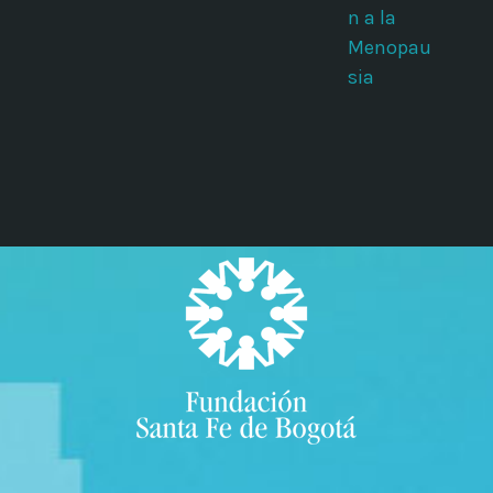
n a la
Menopau
sia