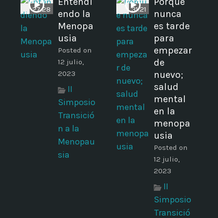
Entendi
Porque
27:28
31:21
endo la
nunca
Menopa
es tarde
usia
para
empezar
Posted on
de
12 julio,
2023
nuevo;
salud
II
mental
Simposio
en la
Transició
menopa
n a la
usia
Menopau
Posted on
sia
12 julio,
2023
II
Simposio
Transició