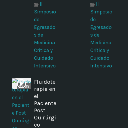
II
II
Simposio
Simposio
de
de
Egresado
Egresado
s de
s de
Medicina
Medicina
Crítica y
Crítica y
Cuidado
Cuidado
Intensivo
Intensivo
Fluidote
22:38
rapia en
el
Paciente
Post
Quirúrgi
co