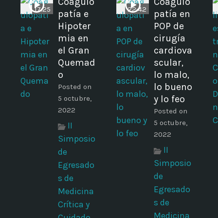
Coagulo
Coagulo
17:25
22:42
patía e
patía en
Hipoter
POP de
mia en
cirugía
el Gran
cardiova
Quemad
scular,
o
lo malo,
lo bueno
Posted on
y lo feo
5 octubre,
2022
Posted on
5 octubre,
II
2022
Simposio
II
de
Simposio
Egresado
de
s de
Egresado
Medicina
s de
Crítica y
Medicina
Cuidado