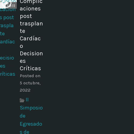
Complic
19:11
aciones
post
trasplan
te
Cardíac
o
Decision
es
Críticas
Posted on
5 octubre,
2022
II
Simposio
de
Egresado
s de