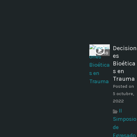
Decision
18:48
es
Bioética
s en
Trauma
Posted on
5 octubre,
2022
II
Simposio
de
Egresado