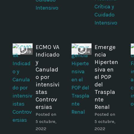
Crítica y
Intensivo
Cuidado
Intensivo
ECMO VA
Emerge
18:19
19:04
Indicado
ncia
y
Hiperten
Canulad
siva en
o por
el POP
intensivi
del
stas
Traspla
Controv
nte
ersias
Renal
Posted on
Posted on
5 octubre,
5 octubre,
2022
2022