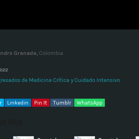
ADMINISTRATOR
DESIGN
Validating Enterprise Archit
Time
andro Granada,
Colombia
2022
gresados de Medicina Crítica y Cuidado Intensivo
r
Linkedin
Pin It
Tumblr
WhatsApp
o like