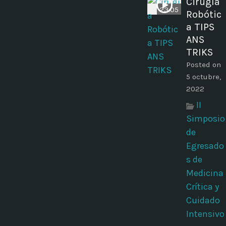
Cirugía
23:05
Robótic
a TIPS
ANS
TRIKS
Posted on
5 octubre,
2022
II
Simposio
de
Egresado
s de
Medicina
Crítica y
Cuidado
Intensivo