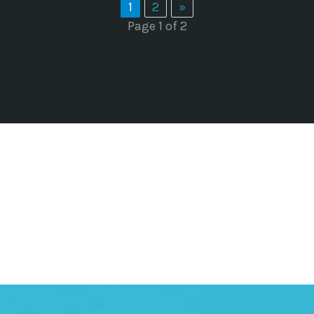
1
2
»
Page 1 of 2