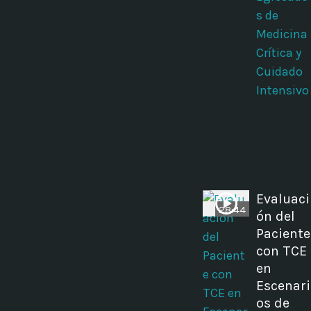
s de
Medicina
Crítica y
Cuidado
Intensivo
Evaluaci
28:44
ón del
Paciente
con TCE
en
Escenari
os de