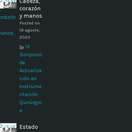
Cabeza,
16:27
corazón
y manos
Posted on
18 agosto,
2023
IV
Simposio
de
Actualiza
ción en
Instrume
ntación
Quirúrgic
a
Estado
30:40