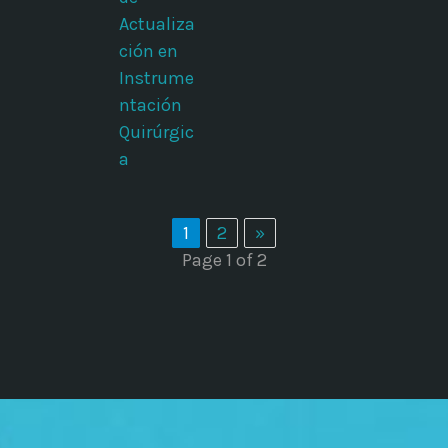
Actualiza
ción en
Instrume
ntación
Quirúrgic
a
1
2
»
Page 1 of 2