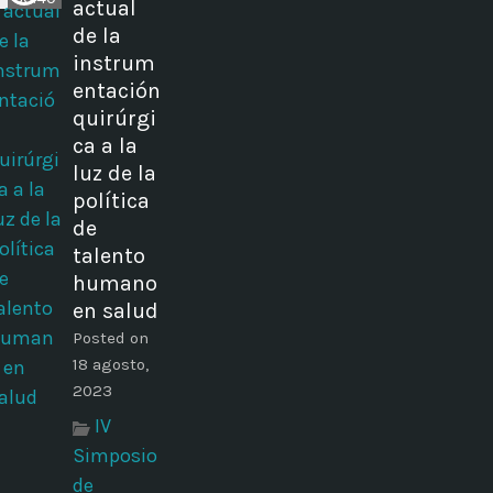
actual
de la
instrum
entación
quirúrgi
ca a la
luz de la
política
de
talento
humano
en salud
Posted on
18 agosto,
2023
IV
Simposio
de