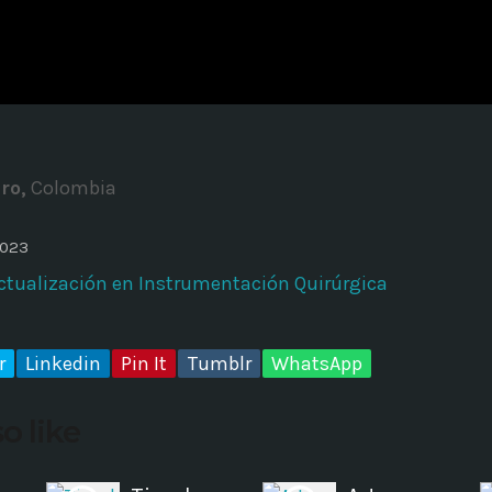
ADMINISTRATOR
DESIGN
Validating Enterprise Archit
Time
ro,
Colombia
2023
ctualización en Instrumentación Quirúrgica
r
Linkedin
Pin It
Tumblr
WhatsApp
o like