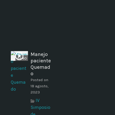
Manejo
44:40
paciente
Quemad
o
Posted on
18 agosto,
2023
IV
Simposio
de