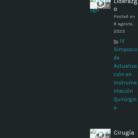
Liderazg
31:07
o
Posted on
8 agosto,
2023
IV
Simposio
de
Actualiza
ción en
Instrume
ntación
Quirúrgic
a
Cirugía
33:39