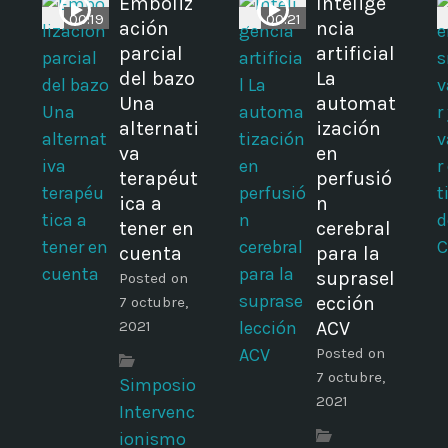
Emboliz
Intelige
00:19
00:21
ación
ncia
parcial
artificial
del bazo
La
Una
automat
alternati
ización
va
en
terapéut
perfusió
ica a
n
tener en
cerebral
cuenta
para la
suprasel
Posted on
ección
7 octubre,
2021
ACV
Posted on
7 octubre,
Simposio
2021
Intervenc
ionismo