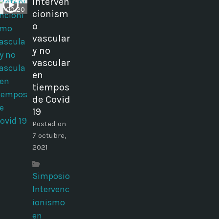
Interven
00:20
cionism
o
vascular
y no
vascular
en
tiempos
de Covid
19
Posted on
7 octubre,
2021
Simposio
Intervenc
ionismo
en