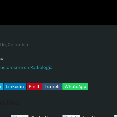
ADMINISTRATOR
DESIGN
Validating Enterprise Archit
Time
llo,
Colombia
2021
encionismo en Radiología
r
Linkedin
Pin It
Tumblr
WhatsApp
o like