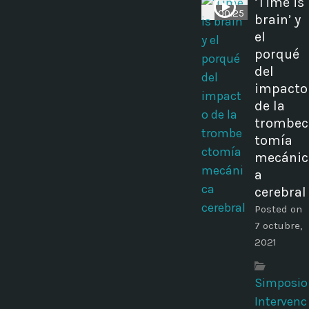
‘Time is
00:25
brain’ y
el
porqué
del
impacto
de la
trombec
tomía
mecánic
a
cerebral
Posted on
7 octubre,
2021
Simposio
Intervenc