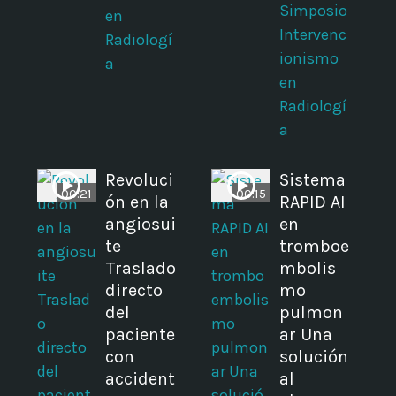
Simposio
en
Intervenc
Radiologí
ionismo
a
en
Radiologí
a
Revoluci
Sistema
00:21
00:15
ón en la
RAPID AI
angiosui
en
te
tromboe
Traslado
mbolis
directo
mo
del
pulmon
paciente
ar Una
con
solución
accident
al