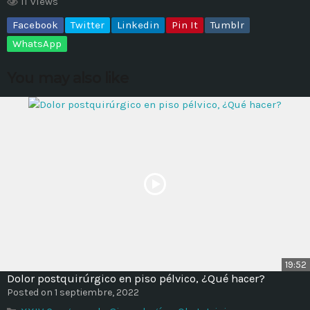
11 views
Facebook
Twitter
Linkedin
Pin It
Tumblr
MOST UPVOTED
WhatsApp
today
14 AGOSTO, 2019
You may also like
431
201
ADMINISTRATOR
DESIGN
19:52
Dolor postquirúrgico en piso pélvico, ¿Qué hacer?
Validating Enterprise
Posted on 1 septiembre, 2022
Architectures In The Current