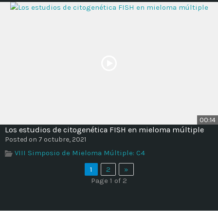
00:14
Los estudios de citogenética FISH en mieloma múltiple
Posted on 7 octubre, 2021
VIII Simposio de Mieloma Múltiple: C4
1
2
»
Page 1 of 2