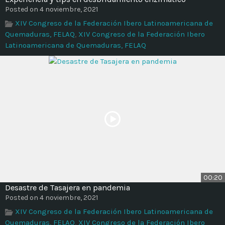
Time
Posted on 4 noviembre, 2021
XIV Congreso de la Federación Ibero Latinoamericana de
Quemaduras, FELAQ
,
XIV Congreso de la Federación Ibero
Latinoamericana de Quemaduras, FELAQ
00:20
Desastre de Tasajera en pandemia
Posted on 4 noviembre, 2021
XIV Congreso de la Federación Ibero Latinoamericana de
Quemaduras, FELAQ
,
XIV Congreso de la Federación Ibero