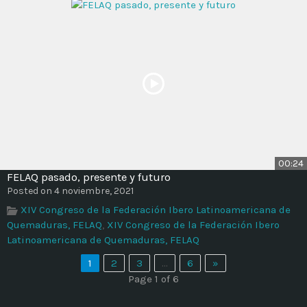
00:24
FELAQ pasado, presente y futuro
Posted on 4 noviembre, 2021
XIV Congreso de la Federación Ibero Latinoamericana de
Quemaduras, FELAQ
,
XIV Congreso de la Federación Ibero
Latinoamericana de Quemaduras, FELAQ
1
2
3
…
6
»
Page 1 of 6