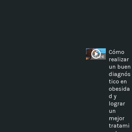
Cómo
00:26
realizar
un buen
diagnós
tico en
obesida
d y
lograr
un
mejor
tratami