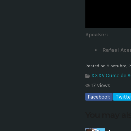
Common in Architectural Design
14 AGOSTO, 2019
today
Noticia de personal salud 5
Speaker
:
17 SEPTIEMBRE, 2021
today
Rafael Ace
Posted on 8 octubre, 
XXXV Curso de A
17 views
Facebook
Twitte
You may als