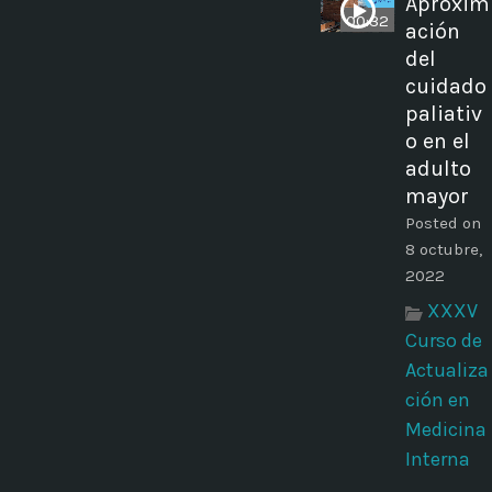
Aproxim
00:32
ación
del
cuidado
paliativ
o en el
adulto
mayor
Posted on
8 octubre,
2022
XXXV
Curso de
Actualiza
ción en
Medicina
Interna