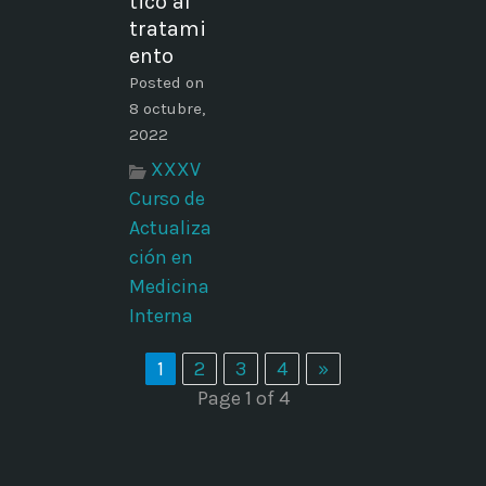
tico al
tratami
ento
Posted on
8 octubre,
2022
XXXV
Curso de
Actualiza
ción en
Medicina
Interna
1
2
3
4
»
Page 1 of 4