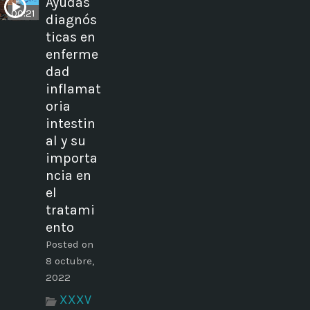
Ayudas
00:21
diagnós
ticas en
enferme
dad
inflamat
oria
intestin
al y su
importa
ncia en
el
tratami
ento
Posted on
8 octubre,
2022
XXXV