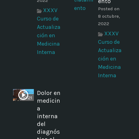
2022
ento
Posted on
XXXV
8 octubre,
Curso de
2022
Actualiza
XXXV
ción en
Curso de
Medicina
Actualiza
Interna
ción en
Medicina
Interna
Dolor en
00:21
medicin
a
interna
del
diagnós