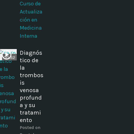
Curso de
Actualiza
ción en
Medicina
Interna
Diagnós
00:32
tico de
la
trombos
is
venosa
profund
a y su
tratami
ento
Posted on