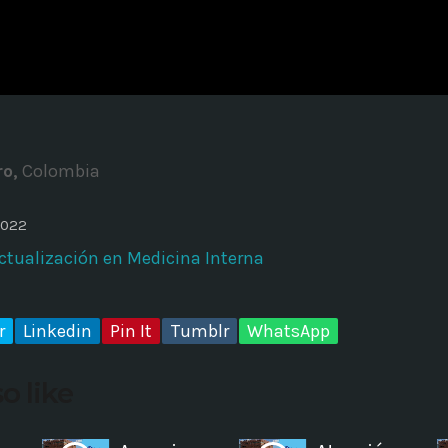
ADMINISTRATOR
DESIGN
Validating Enterprise Archit
Time
ro,
Colombia
2022
ctualización en Medicina Interna
r
Linkedin
Pin It
Tumblr
WhatsApp
o like