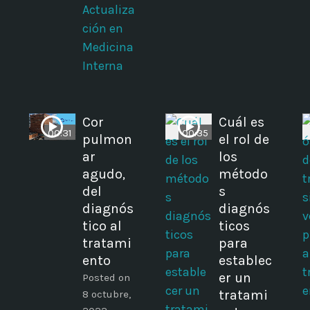
Actualiza
ción en
Medicina
Interna
Cor
Cuál es
00:31
00:35
pulmon
el rol de
ar
los
agudo,
método
del
s
diagnós
diagnós
tico al
ticos
tratami
para
ento
establec
er un
Posted on
tratami
8 octubre,