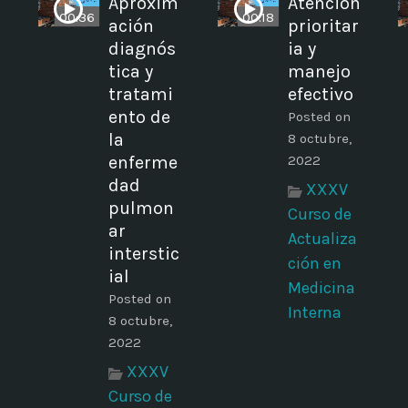
Aproxim
Atención
00:36
00:18
ación
prioritar
diagnós
ia y
tica y
manejo
tratami
efectivo
ento de
Posted on
la
8 octubre,
enferme
2022
dad
XXXV
pulmon
Curso de
ar
Actualiza
interstic
ción en
ial
Medicina
Posted on
Interna
8 octubre,
2022
XXXV
Curso de