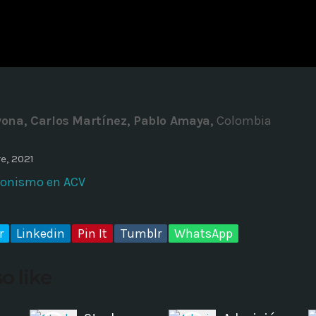
ADMINISTRATOR
DESIGN
Validating Enterprise Archit
Time
ona, Carlos Martínez, Pablo Amaya,
Colombia
e, 2021
ionismo en ACV
r
Linkedin
Pin It
Tumblr
WhatsApp
o like