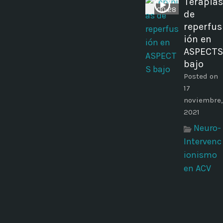
Terapias
00:28
de
reperfus
ión en
ASPECTS
bajo
Posted on
17
noviembre,
2021
Neuro-
Intervenc
ionismo
en ACV