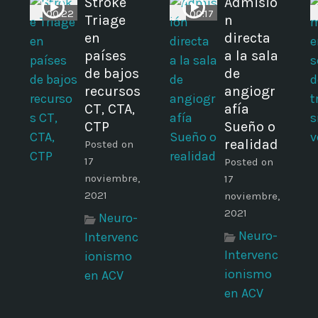
Stroke
Admisió
00:22
00:17
Triage
n
en
directa
países
a la sala
de bajos
de
recursos
angiogr
CT, CTA,
afía
CTP
Sueño o
realidad
Posted on
17
Posted on
noviembre,
17
2021
noviembre,
2021
Neuro-
Neuro-
Intervenc
Intervenc
ionismo
ionismo
en ACV
en ACV