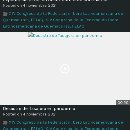
Time
Posted on 4 noviembre, 2021
XIV Congreso de la Federación Ibero Latinoamericana de
Quemaduras, FELAQ
,
XIV Congreso de la Federación Ibero
Latinoamericana de Quemaduras, FELAQ
00:20
Desastre de Tasajera en pandemia
Posted on 4 noviembre, 2021
XIV Congreso de la Federación Ibero Latinoamericana de
Quemaduras, FELAQ
,
XIV Congreso de la Federación Ibero