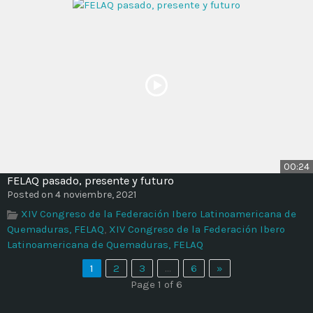
00:24
FELAQ pasado, presente y futuro
Posted on 4 noviembre, 2021
XIV Congreso de la Federación Ibero Latinoamericana de
Quemaduras, FELAQ
,
XIV Congreso de la Federación Ibero
Latinoamericana de Quemaduras, FELAQ
1
2
3
…
6
»
Page 1 of 6