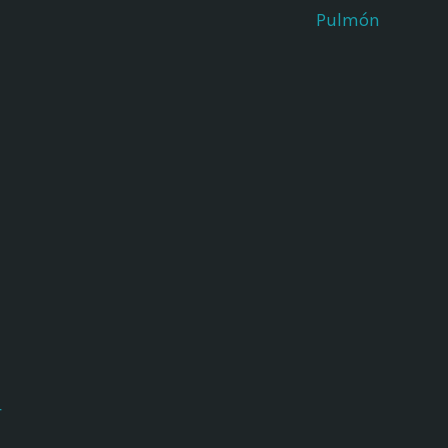
Pulmón
r