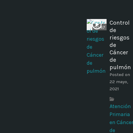
Control
00:47
de
riesgos
de
Cáncer
de
pulmón
Posted on
22 mayo,
2021
Atención
Primaria
en Cánce
de