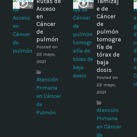
Rutas de
Tamizaj
00:18
00:33
Acceso
e de
en
Cáncer
Cáncer
de
de
pulmón
pulmón
tomogra
fía de
Posted on
tórax de
22 mayo,
2021
baja
dosis
Posted on
Atención
22 mayo,
Primaria
2021
en Cáncer
de
Atención
r
Pulmón
Primaria
en Cáncer
de