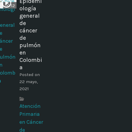
Epidemi
00:12
ología
general
de
cáncer
de
pulmón
en
Colombi
a
Posted on
22 mayo,
2021
Atención
Primaria
en Cáncer
de