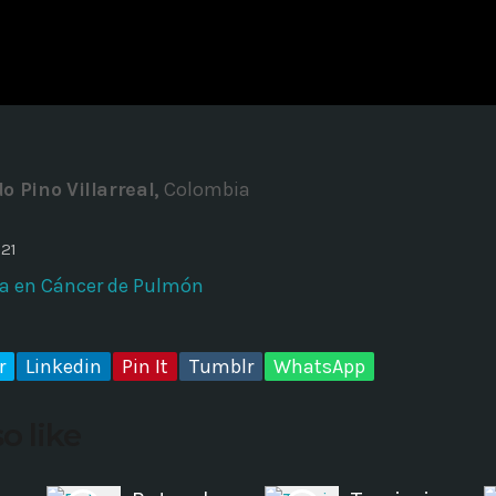
ADMINISTRATOR
DESIGN
Validating Enterprise Archit
Time
o Pino Villarreal,
Colombia
021
ia en Cáncer de Pulmón
r
Linkedin
Pin It
Tumblr
WhatsApp
o like