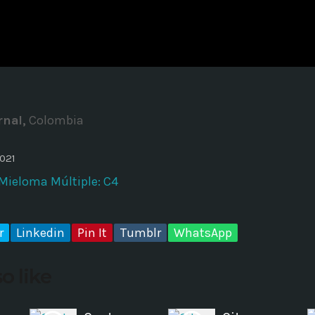
ADMINISTRATOR
DESIGN
Validating Enterprise Archit
Time
rnal,
Colombia
2021
 Mieloma Múltiple: C4
r
Linkedin
Pin It
Tumblr
WhatsApp
o like