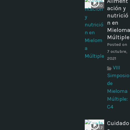
Aliment
00:10
ación y
nutrició
n en
Mielom
Múltiple
Posted on
7 octubre,
2021
VIII
Simposio
de
Mieloma
Múltiple:
C4
Cuidado
00:17