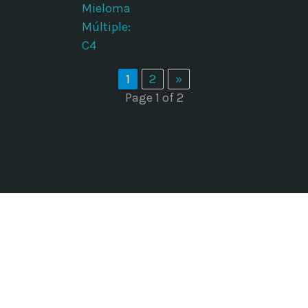
Mieloma
Múltiple:
C4
1
2
»
Page 1 of 2