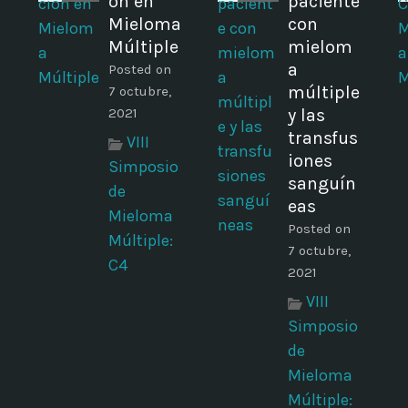
ón en
paciente
o
Mieloma
con
Múltiple
mielom
a
a
Posted on
múltiple
7 octubre,
2021
y las
transfus
VIII
iones
Simposio
sanguín
de
eas
Mieloma
Posted on
Múltiple:
7 octubre,
C4
2021
VIII
Simposio
de
Mieloma
Múltiple: