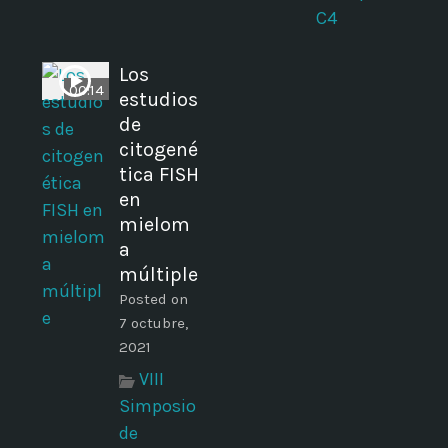
C4
Los
00:14
estudios
a
de
citogené
tica FISH
i
en
mielom
a
múltiple
Posted on
7 octubre,
2021
VIII
Simposio
de