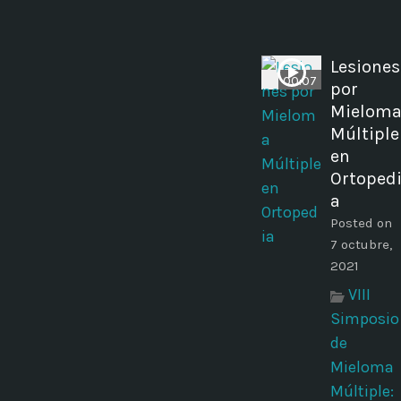
Lesiones
00:07
por
Mielom
Múltiple
en
Ortoped
a
Posted on
7 octubre,
2021
VIII
Simposio
de
Mieloma
Múltiple: