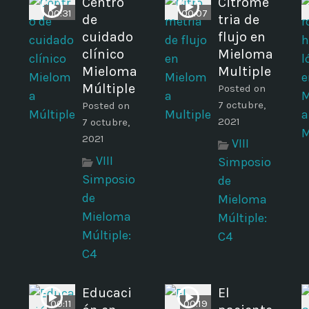
Centro
Citrome
00:31
00:07
de
tria de
cuidado
flujo en
clínico
Mieloma
a
Mieloma
Multiple
Múltiple
Posted on
7 octubre,
Posted on
2021
7 octubre,
2021
VIII
VIII
Simposio
Simposio
de
de
Mieloma
Mieloma
Múltiple:
Múltiple:
C4
C4
Educaci
El
00:11
00:19