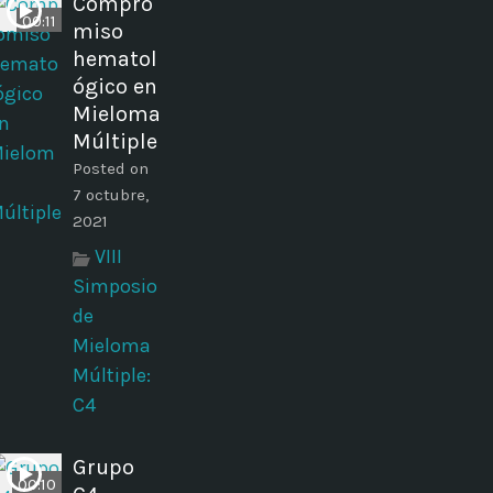
Compro
00:11
miso
hematol
ógico en
Mieloma
Múltiple
Posted on
7 octubre,
2021
VIII
Simposio
de
Mieloma
Múltiple:
C4
Grupo
00:10