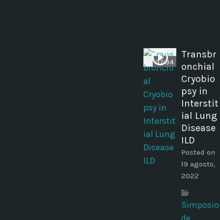
Transbr
37:34
onchial
Cryobio
psy in
Interstit
ial Lung
Disease
ILD
Posted on
19 agosto,
2022
Simposio
de