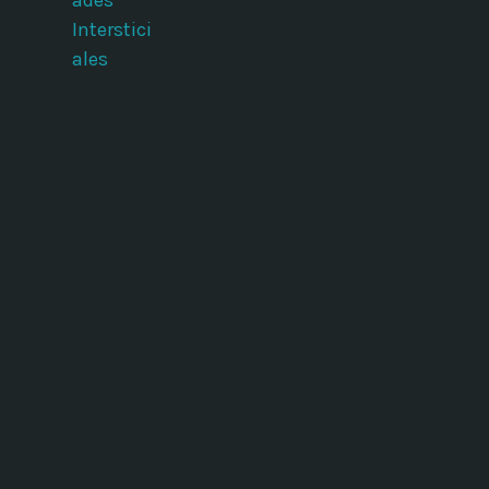
ades
Interstici
ales