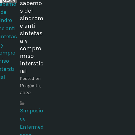
30:54
sabemo
s del
síndrom
e anti
sintetas
a y
compro
miso
interstic
ial
Posted on
19 agosto,
2022
Simposio
de
Enfermed