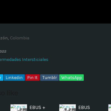
ADMINISTRATOR
DESIGN
Validating Enterprise Archit
Time
nzón,
Colombia
2022
rmedades Intersticiales
r
Linkedin
Pin It
Tumblr
WhatsApp
o like
EBUS +
EBUS