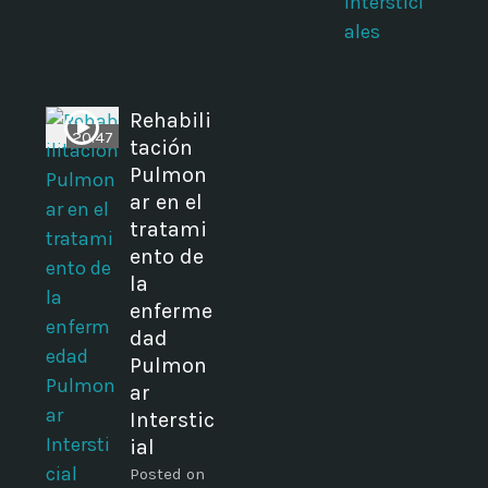
Interstici
ales
Rehabili
20:47
tación
Pulmon
ar en el
tratami
ento de
la
enferme
dad
Pulmon
ar
Interstic
ial
Posted on