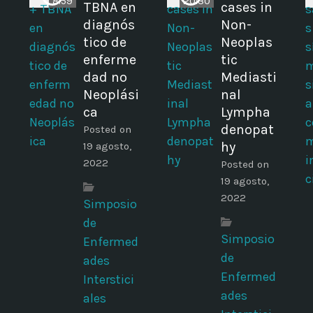
8:59
20:30
TBNA en
cases in
diagnós
Non-
tico de
Neoplas
enferme
tic
dad no
Mediasti
Neoplási
nal
ca
Lympha
denopat
Posted on
hy
19 agosto,
2022
Posted on
19 agosto,
2022
Simposio
de
Simposio
Enfermed
de
ades
Enfermed
Interstici
ades
ales