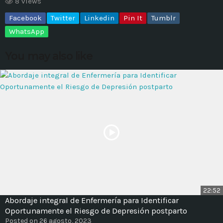
8 views
Facebook
Twitter
Linkedin
Pin It
Tumblr
MOST UPVOTED
WhatsApp
today
14 AGOSTO, 2019
You may also like
431
201
ADMINISTRATOR
DESIGN
22:52
Abordaje integral de Enfermería para Identificar
Validating Enterprise
Oportunamente el Riesgo de Depresión postparto
Architectures In The Current
Posted on 26 agosto, 2023