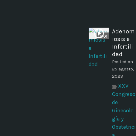
Adenom
16:01
iosis e
Infertili
dad
Posted on
25 agosto,
2023
XXV
Congreso
de
Ginecolo
gía y
Obstetrici
a