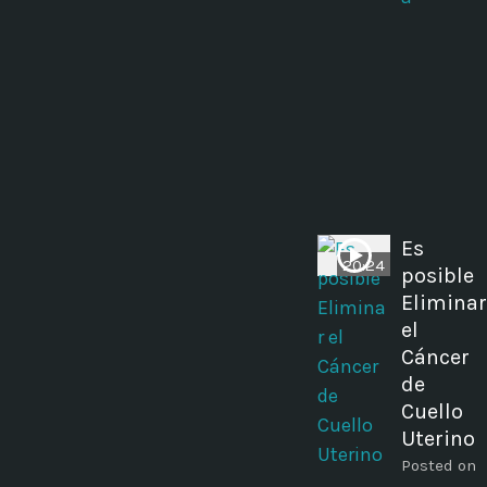
Es
20:24
posible
Eliminar
el
Cáncer
de
Cuello
Uterino
Posted on