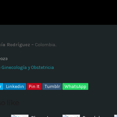
ADMINISTRATOR
DESIGN
Validating Enterprise Archit
Time
cía Rodríguez –
Colombia.
2023
Ginecología y Obstetricia
r
Linkedin
Pin It
Tumblr
WhatsApp
o like