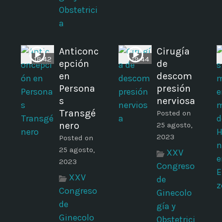
Obstetrici
a
Anticonc
Cirugía
18:42
19:44
epción
de
en
descom
Persona
presión
s
nerviosa
Transgé
Posted on
nero
25 agosto,
2023
Posted on
25 agosto,
XXV
2023
Congreso
XXV
de
Congreso
Ginecolo
de
gía y
Ginecolo
Obstetrici