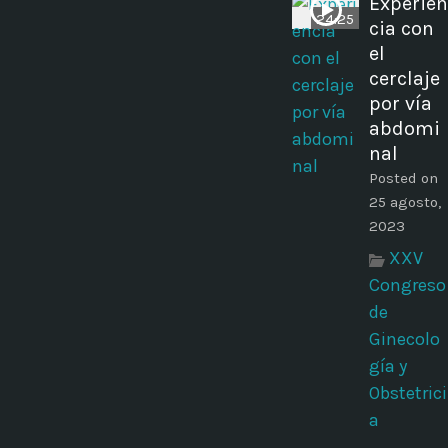
Experien
24:25
cia con
el
cerclaje
por vía
abdomi
nal
Posted on
25 agosto,
2023
XXV
Congreso
de
Ginecolo
gía y
Obstetrici
a