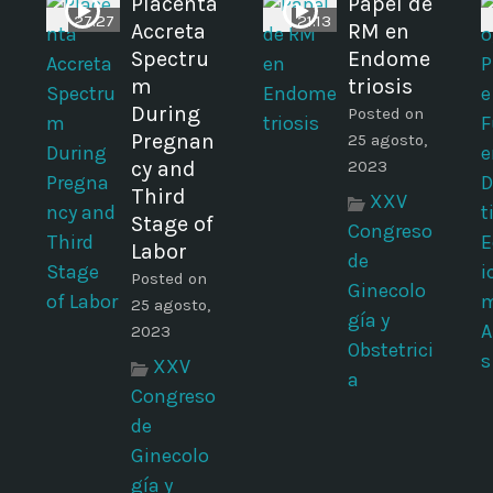
Placenta
Papel de
27:27
21:13
Accreta
RM en
Spectru
Endome
m
triosis
During
Posted on
Pregnan
25 agosto,
cy and
2023
Third
XXV
Stage of
Congreso
Labor
de
Posted on
Ginecolo
25 agosto,
gía y
2023
Obstetrici
XXV
a
Congreso
de
Ginecolo
gía y