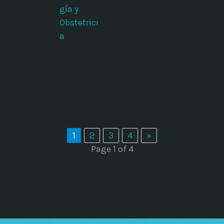
gía y
Obstetrici
a
1
2
3
4
»
Page 1 of 4