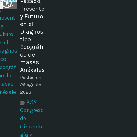
Pasado,
19:28
Presente
y Futuro
en el
Diagnos
tico
Ecográfi
co de
masas
Anéxales
Posted on
25 agosto,
2023
XXV
Congreso
de
Ginecolo
gía y