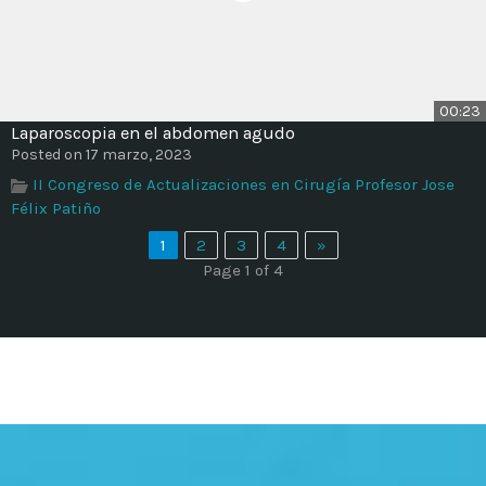
00:23
Laparoscopia en el abdomen agudo
Posted on 17 marzo, 2023
II Congreso de Actualizaciones en Cirugía Profesor Jose
Félix Patiño
1
2
3
4
»
Page 1 of 4