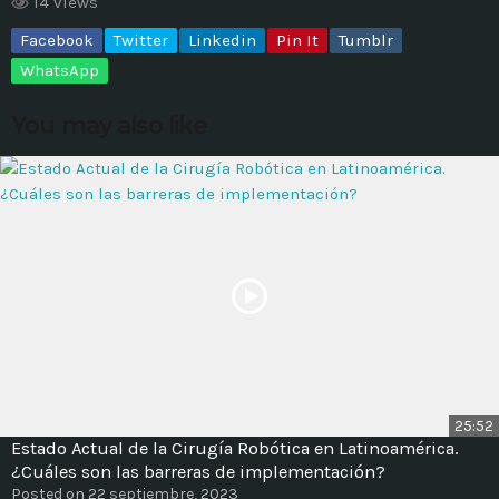
14 views
Facebook
Twitter
Linkedin
Pin It
Tumblr
MOST UPVOTED
WhatsApp
today
14 AGOSTO, 2019
You may also like
431
201
ADMINISTRATOR
DESIGN
25:52
Estado Actual de la Cirugía Robótica en Latinoamérica.
Validating Enterprise
¿Cuáles son las barreras de implementación?
Architectures In The Current
Posted on 22 septiembre, 2023