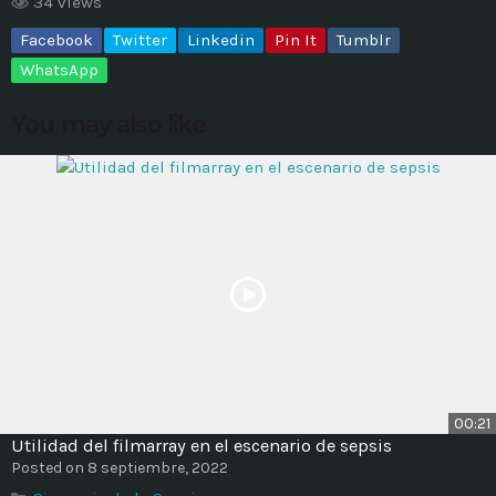
34 views
Facebook
Twitter
Linkedin
Pin It
Tumblr
MOST UPVOTED
WhatsApp
today
14 AGOSTO, 2019
You may also like
431
201
ADMINISTRATOR
DESIGN
00:21
Utilidad del filmarray en el escenario de sepsis
Validating Enterprise
Posted on 8 septiembre, 2022
Architectures In The Current