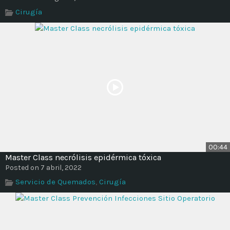
Time
Cirugía
00:44
Master Class necrólisis epidérmica tóxica
Posted on 7 abril, 2022
Servicio de Quemados
,
Cirugía