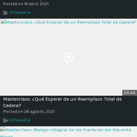
Time
Posted on 19 abril, 2021
Ortopedia
00:43
Masterclass: ¿Qué Esperar de un Reemplazo Total de
Cadera?
Posted on 26 agosto, 2021
Ortopedia