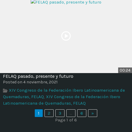
00:24
FELAQ pasado, presente y futuro
Posted on 4 noviembre, 2021
XIV Congreso de la Federación Ibero Latinoamericana de
Quemaduras, FELAQ
,
XIV Congreso de la Federación Ibero
Latinoamericana de Quemaduras, FELAQ
1
2
3
…
6
»
Page 1 of 6