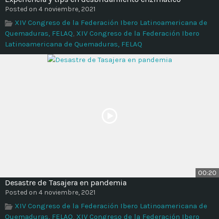
Time
Posted on 4 noviembre, 2021
XIV Congreso de la Federación Ibero Latinoamericana de
Quemaduras, FELAQ
,
XIV Congreso de la Federación Ibero
Latinoamericana de Quemaduras, FELAQ
00:20
Desastre de Tasajera en pandemia
Posted on 4 noviembre, 2021
XIV Congreso de la Federación Ibero Latinoamericana de
Quemaduras, FELAQ
,
XIV Congreso de la Federación Ibero