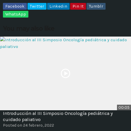
Facebook
Twitter
Linkedin
Pin It
Tumblr
MOST UPVOTED
WhatsApp
You may also like
today
14 AGOSTO, 2019
431
201
00:05
ADMINISTRATOR
DESIGN
Introducción al III Simposio Oncología pediátrica y
Validating Enterprise
cuidado paliativo
Posted on 24 febrero, 2022
Architectures In The Current