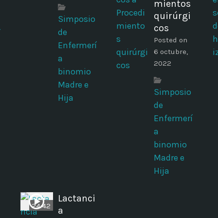
mientos
quirúrgi
Simposio
cos
de
í
Posted on
Enfermerí
6 octubre,
a
2022
binomio
Madre e
Simposio
Hija
de
Enfermerí
a
binomio
Madre e
Hija
Lactanci
24:42
a