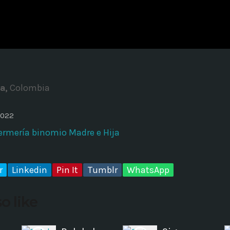
ADMINISTRATOR
DESIGN
Validating Enterprise Archit
Time
a,
Colombia
2022
ermería binomio Madre e Hija
r
Linkedin
Pin It
Tumblr
WhatsApp
o like