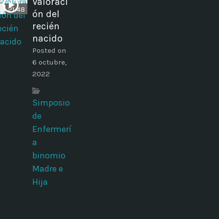
Valoraci
21:48
ón del
recién
nacido
Posted on
6 octubre,
2022
Simposio
de
Enfermerí
a
binomio
Madre e
Hija