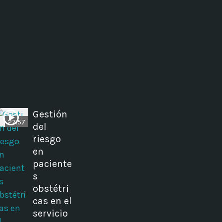
Gestión
27:57
del
riesgo
en
paciente
s
obstétri
cas en el
servicio