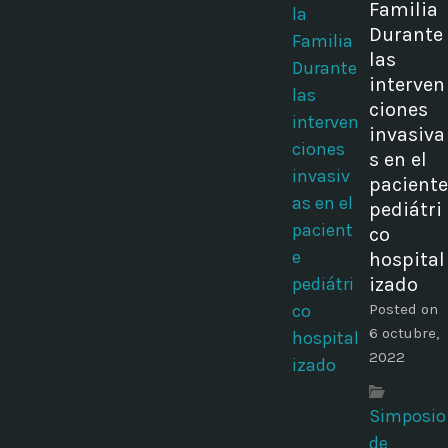
Familia
Durante
las
interven
ciones
invasiva
s en el
paciente
pediátri
co
hospital
izado
Posted on
6 octubre,
2022
Simposio
de