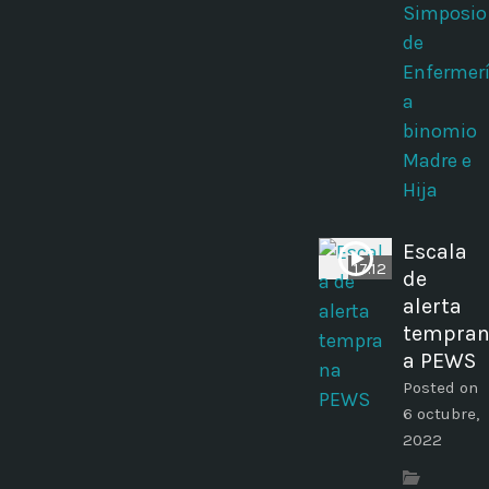
Simposio
de
Enfermer
a
binomio
Madre e
Hija
Escala
17:12
de
alerta
tempra
a PEWS
Posted on
6 octubre,
2022