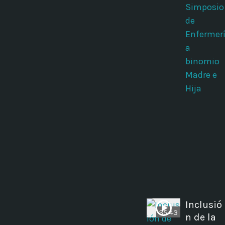
Simposio
de
Enfermer
a
binomio
Madre e
Hija
Inclusió
35:43
n de la