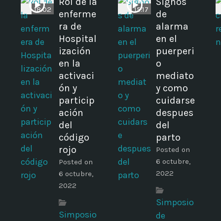
d
Rol de la
Signos
18:02
15:17
enferme
de
ra de
alarma
Hospital
en el
ización
puerperi
en la
o
activaci
mediato
ón y
y como
particip
cuidarse
ación
despues
del
del
código
parto
rojo
Posted on
6 octubre,
Posted on
2022
6 octubre,
2022
Simposio
Simposio
de