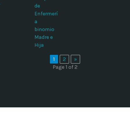
de
í
Enfermerí
a
binomio
Madre e
Hija
1
2
»
Page 1 of 2