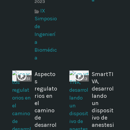
2023
IX
Simposio
de
Ingenierí
a
Biomédic
a
s
Aspecto
SmartTI
1:04:51
42:13
s
VA,
regulato
desarrol
rios en
lando
el
un
camino
disposit
de
ivo de
desarrol
anestesi