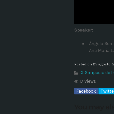
Common in Architectural Design
14 AGOSTO, 2019
today
Noticia de personal salud 5
Speaker:
17 SEPTIEMBRE, 2021
today
Ángela Sern
Ana María L
Posted on 25 agosto, 
IX Simposio de 
17 views
Facebook
Twitte
You may als