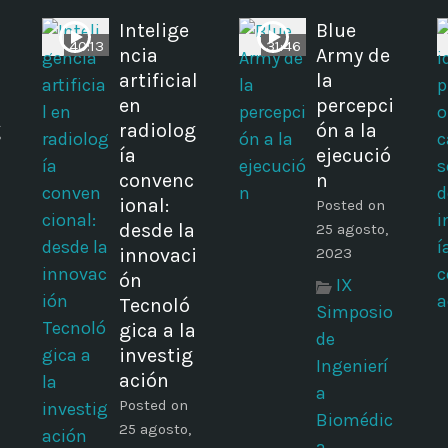
Intelige
Blue
40:13
31:46
ncia
Army de
artificial
la
en
percepci
g
radiolog
ón a la
ía
ejecució
convenc
n
ional:
Posted on
n
desde la
25 agosto,
innovaci
2023
ón
IX
Tecnoló
Simposio
gica a la
de
investig
Ingenierí
ación
a
Posted on
Biomédic
25 agosto,
a