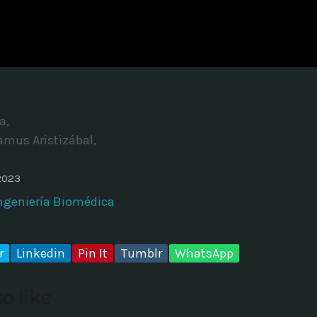
ADMINISTRATOR
DESIGN
Validating Enterprise Archit
Time
a,
amus Aristizábal,
2023
Ingeniería Biomédica
r
Linkedin
Pin It
Tumblr
WhatsApp
o like