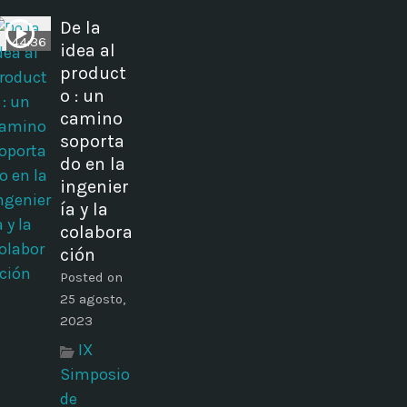
De la
44:36
idea al
product
o : un
camino
soporta
do en la
ingenier
ía y la
colabora
ción
Posted on
25 agosto,
2023
IX
Simposio
de