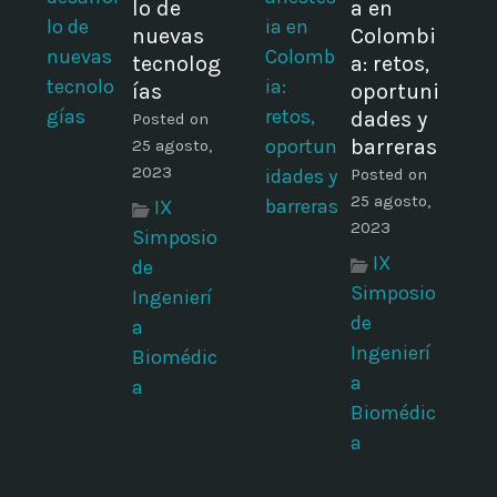
lo de
a en
nuevas
Colombi
tecnolog
a: retos,
ías
oportuni
dades y
Posted on
barreras
25 agosto,
2023
Posted on
25 agosto,
IX
2023
Simposio
IX
de
Simposio
Ingenierí
de
a
Ingenierí
Biomédic
a
a
Biomédic
a