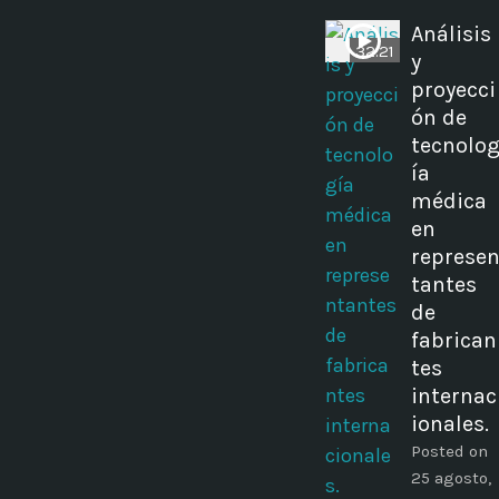
Análisis
32:21
y
proyecci
ón de
tecnolo
ía
médica
en
represe
tantes
de
fabrican
tes
internac
ionales.
Posted on
25 agosto,