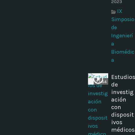
2023
IX
Simposio
de
Ingenierí
a
Biomédic
a
Estudio
27:44
de
investig
ación
con
disposit
ivos
médicos