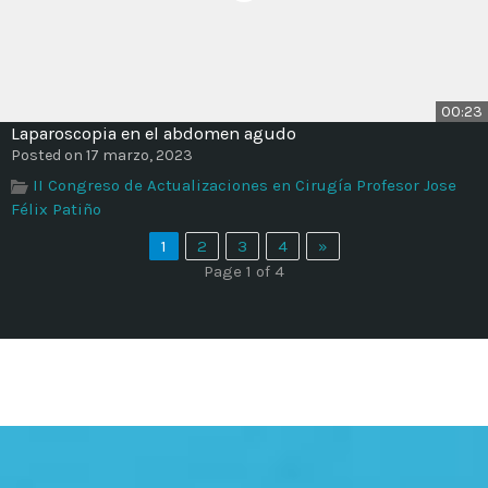
00:23
Laparoscopia en el abdomen agudo
Posted on 17 marzo, 2023
II Congreso de Actualizaciones en Cirugía Profesor Jose
Félix Patiño
1
2
3
4
»
Page 1 of 4