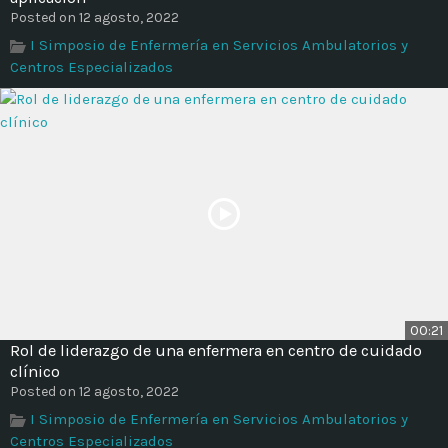
Time
Posted on 12 agosto, 2022
I Simposio de Enfermería en Servicios Ambulatorios y
Centros Especializados
00:21
Rol de liderazgo de una enfermera en centro de cuidado
clínico
Posted on 12 agosto, 2022
I Simposio de Enfermería en Servicios Ambulatorios y
Centros Especializados