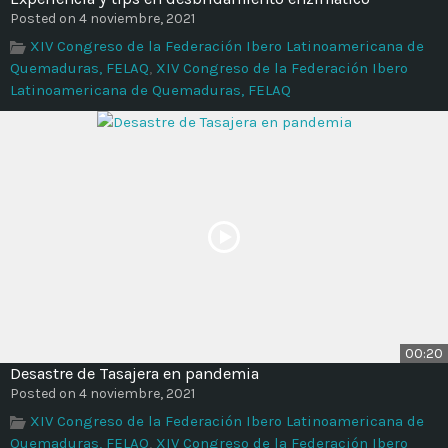
Time
Posted on 4 noviembre, 2021
XIV Congreso de la Federación Ibero Latinoamericana de
Quemaduras, FELAQ
,
XIV Congreso de la Federación Ibero
Latinoamericana de Quemaduras, FELAQ
00:20
Desastre de Tasajera en pandemia
Posted on 4 noviembre, 2021
XIV Congreso de la Federación Ibero Latinoamericana de
Quemaduras, FELAQ
,
XIV Congreso de la Federación Ibero