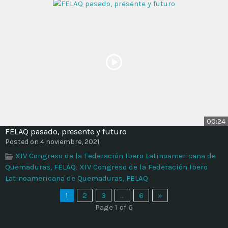
00:24
FELAQ pasado, presente y futuro
Posted on 4 noviembre, 2021
XIV Congreso de la Federación Ibero Latinoamericana de
Quemaduras, FELAQ
,
XIV Congreso de la Federación Ibero
Latinoamericana de Quemaduras, FELAQ
1
2
3
…
6
»
Page 1 of 6