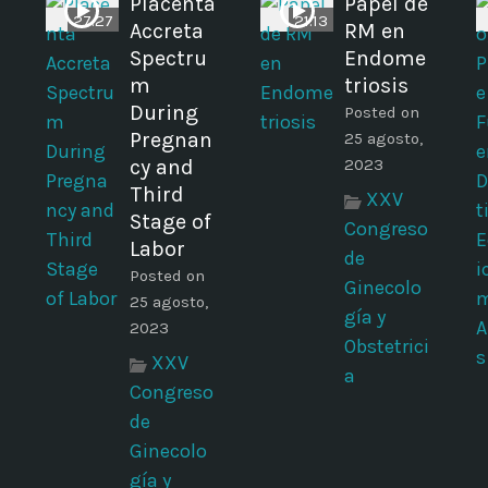
Placenta
Papel de
27:27
21:13
Accreta
RM en
Spectru
Endome
m
triosis
During
Posted on
Pregnan
25 agosto,
cy and
2023
Third
XXV
Stage of
Congreso
Labor
de
Posted on
Ginecolo
25 agosto,
gía y
2023
Obstetrici
XXV
a
Congreso
de
Ginecolo
gía y