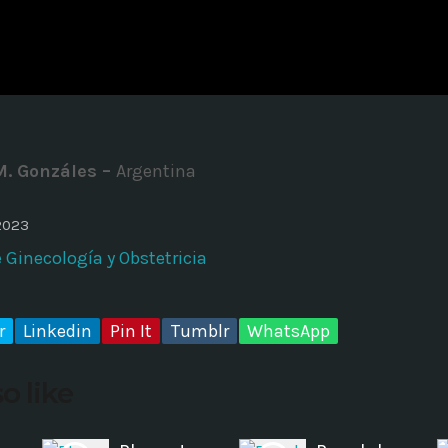
ADMINISTRATOR
DESIGN
Validating Enterprise Archit
Time
M. Gonzáles –
Argentina
2023
Ginecología y Obstetricia
r
Linkedin
Pin It
Tumblr
WhatsApp
o like