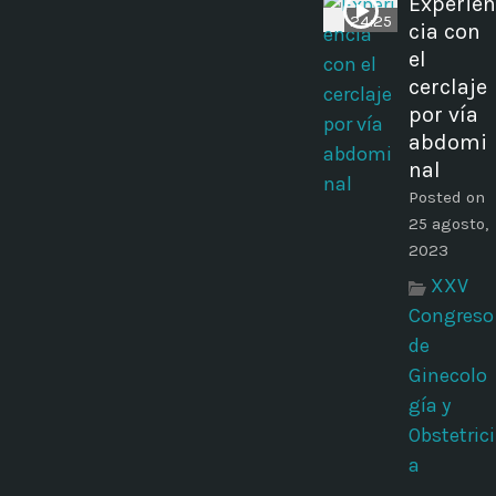
Experien
24:25
cia con
el
cerclaje
por vía
abdomi
nal
Posted on
25 agosto,
2023
XXV
Congreso
de
Ginecolo
gía y
Obstetrici
a