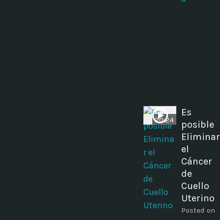
Es
20:24
posible
Eliminar
el
Cáncer
de
Cuello
Uterino
Posted on