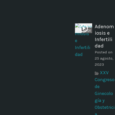
Adenom
16:01
iosis e
Infertili
dad
Posted on
25 agosto,
2023
XXV
Congreso
de
Ginecolo
gía y
Obstetrici
a