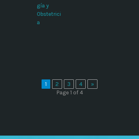
gía y
Obstetrici
a
1
2
3
4
»
Page 1 of 4