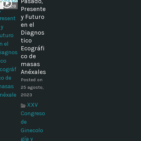
Pasado,
19:28
Presente
y Futuro
en el
Diagnos
tico
Ecográfi
co de
masas
Anéxales
Posted on
25 agosto,
2023
XXV
Congreso
de
Ginecolo
gía y