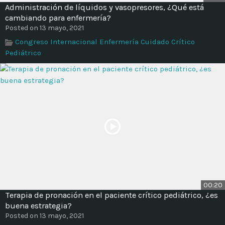
Time
Administración de líquidos y vasopresores, ¿Qué está
cambiando para enfermería?
Posted on 13 mayo, 2021
Congreso Internacional Enfermería Cuidado Crítico
Pediátrico
00:20
Terapia de pronación en el paciente crítico pediátrico, ¿es
buena estrategia?
Posted on 13 mayo, 2021