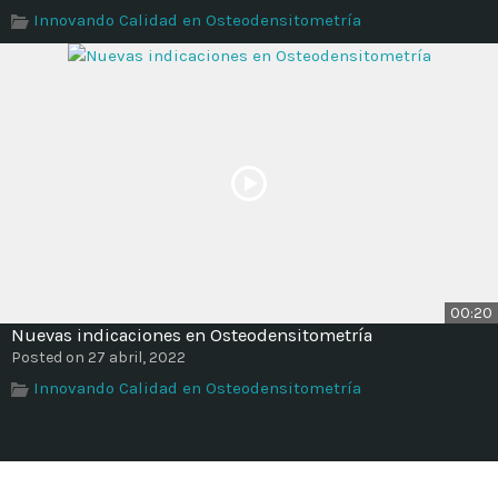
Time
Innovando Calidad en Osteodensitometría
00:20
Nuevas indicaciones en Osteodensitometría
Posted on 27 abril, 2022
Innovando Calidad en Osteodensitometría