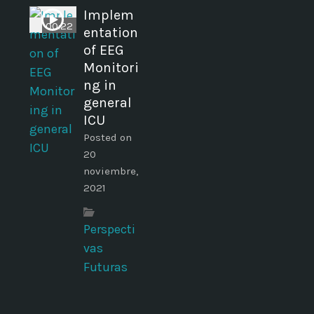
Implem
00:22
entation
of EEG
Monitori
ng in
general
ICU
Posted on
20
noviembre,
2021
Perspecti
vas
Futuras