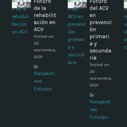
Futuro
Futuro
00:30
00:15
de la
del ACV
rehabilit
en
ación en
prevenci
ACV
ón
primari
Posted on
a y
20
noviembre,
secunda
2021
ria
Posted on
20
Perspecti
noviembre,
vas
2021
Futuras
Perspecti
vas
Futuras