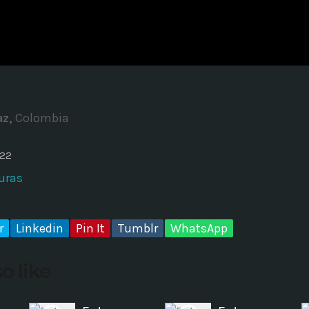
ADMINISTRATOR
DESIGN
Validating Enterprise Archit
Time
z,
Colombia
022
uras
r
Linkedin
Pin It
Tumblr
WhatsApp
o like