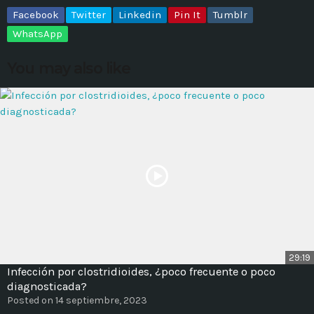
Facebook
Twitter
Linkedin
Pin It
Tumblr
MOST UPVOTED
WhatsApp
You may also like
today
14 AGOSTO, 2019
431
201
29:19
ADMINISTRATOR
DESIGN
Infección por clostridioides, ¿poco frecuente o poco
Validating Enterprise
diagnosticada?
Posted on 14 septiembre, 2023
Architectures In The Current