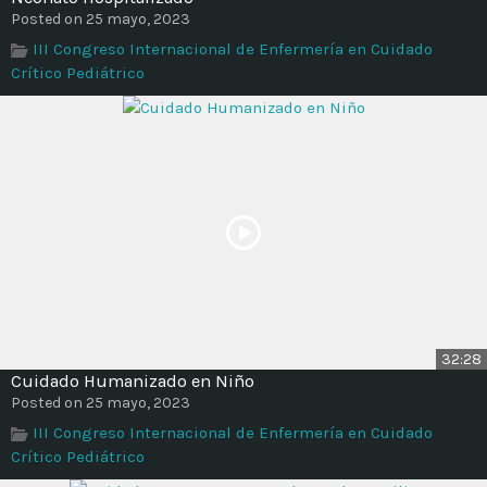
Time
Posted on 25 mayo, 2023
III Congreso Internacional de Enfermería en Cuidado
Crítico Pediátrico
32:28
Cuidado Humanizado en Niño
Posted on 25 mayo, 2023
III Congreso Internacional de Enfermería en Cuidado
Crítico Pediátrico