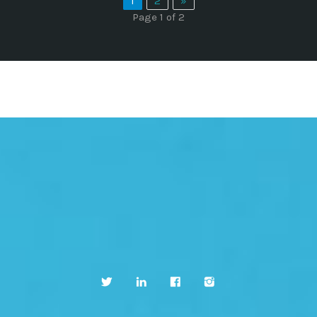
1
2
»
Page 1 of 2