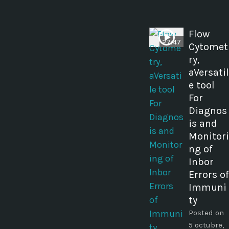
Flow
27:47
Cytomet
ry,
aVersatil
e tool
For
Diagnos
is and
Monitori
ng of
Inbor
Errors of
Immuni
ty
Posted on
5 octubre,