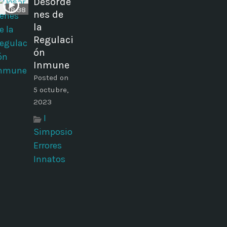
Desórde
18:38
nes de
la
Regulaci
ón
Inmune
Posted on
5 octubre,
2023
I
Simposio
Errores
Innatos