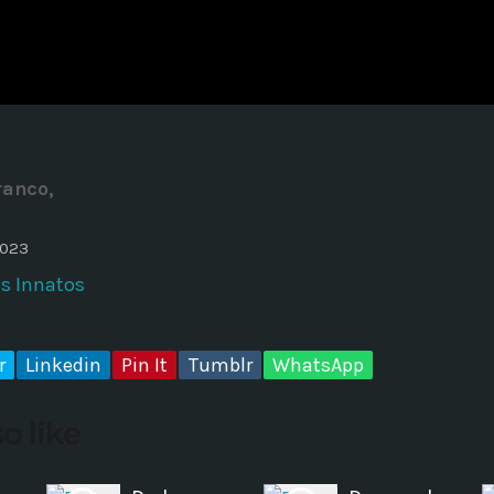
ADMINISTRATOR
DESIGN
Validating Enterprise Archit
Time
ranco,
2023
es Innatos
r
Linkedin
Pin It
Tumblr
WhatsApp
o like