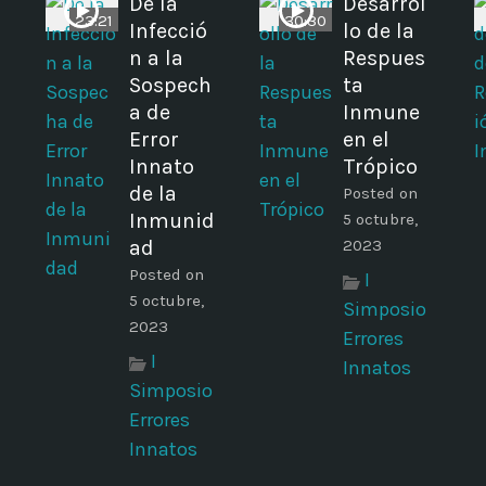
De la
Desarrol
23:21
30:30
Infecció
lo de la
n a la
Respues
Sospech
ta
a de
Inmune
Error
en el
Innato
Trópico
de la
Posted on
Inmunid
5 octubre,
ad
2023
Posted on
I
5 octubre,
Simposio
2023
Errores
I
Innatos
Simposio
Errores
Innatos