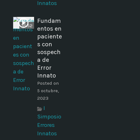
Innatos
Fundam
35:52
entos en
paciente
s con
sospech
a de
Error
Innato
Posted on
5 octubre,
2023
I
Simposio
Errores
Innatos