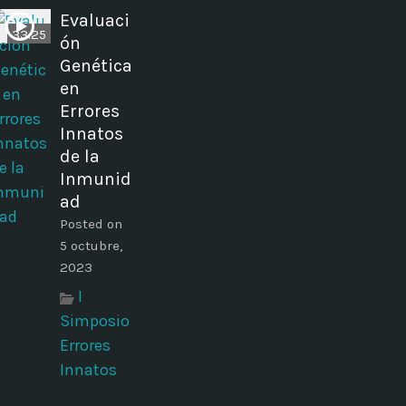
Evaluaci
33:25
ón
Genética
en
Errores
Innatos
de la
Inmunid
ad
Posted on
5 octubre,
2023
I
Simposio
Errores
Innatos