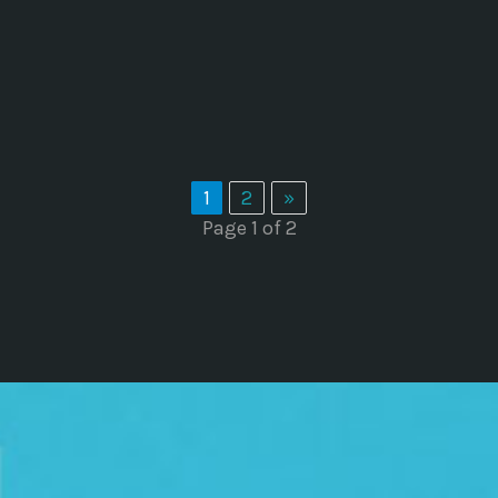
1
2
»
Page 1 of 2