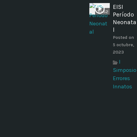
EISI
30:52
Período
Neonata
l
Posted on
5 octubre,
2023
I
Simposio
Errores
Innatos