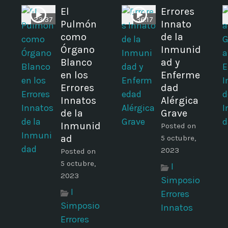
El
Errores
23:37
36:17
Pulmón
Innato
como
de la
Órgano
Inmunid
Blanco
ad y
en los
Enferme
Errores
dad
Innatos
Alérgica
de la
Grave
Inmunid
Posted on
ad
5 octubre,
2023
Posted on
5 octubre,
I
2023
Simposio
I
Errores
Simposio
Innatos
Errores