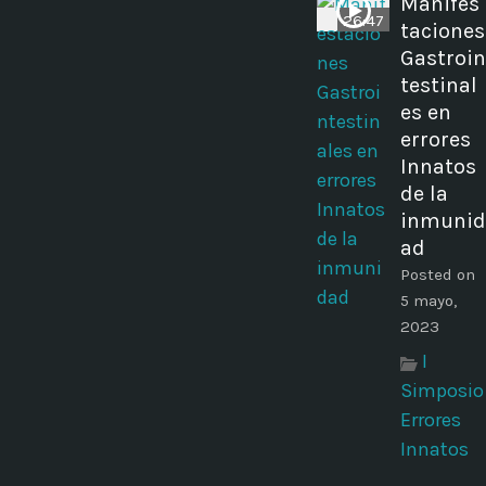
Manifes
26:47
taciones
Gastroin
testinal
es en
errores
Innatos
de la
inmunid
ad
Posted on
5 mayo,
2023
I
Simposio
Errores
Innatos