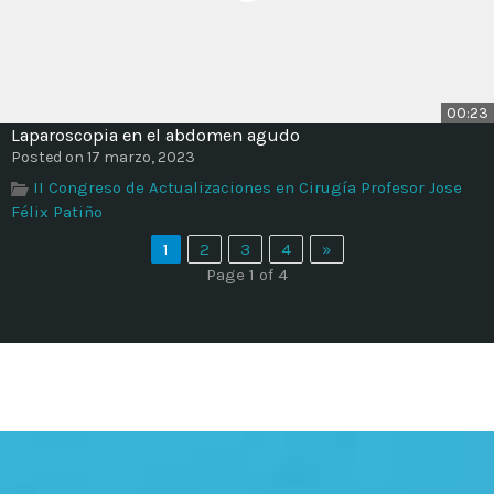
00:23
Laparoscopia en el abdomen agudo
Posted on 17 marzo, 2023
II Congreso de Actualizaciones en Cirugía Profesor Jose
Félix Patiño
1
2
3
4
»
Page 1 of 4