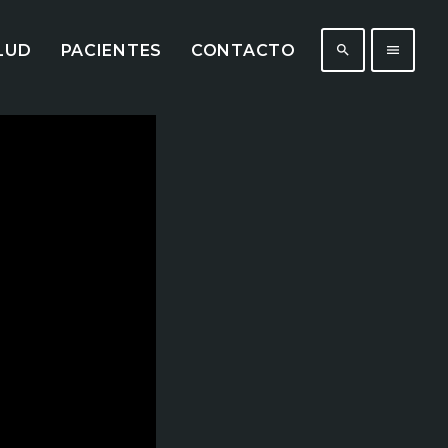
LUD
PACIENTES
CONTACTO
search
menu
431
201