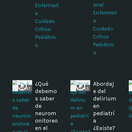
onal
Enfermerí
Enfermerí
a
a
Cuidado
í
Cuidado
Crítico
Crítico
Pediátric
Pediátric
o
o
¿Qué
Abordaj
00:47
00:45
debemo
e del
s saber
delirium
de
en
neurom
pediatrí
onitoreo
a
en el
¿Existe?