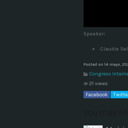
Common in Architectural Design
14 AGOSTO, 2019
today
Noticia de personal salud 5
Speaker
:
17 SEPTIEMBRE, 2021
today
Claudia Sa
Posted on 14 mayo, 20
Congreso Interna
21 views
Facebook
Twitte
You may als