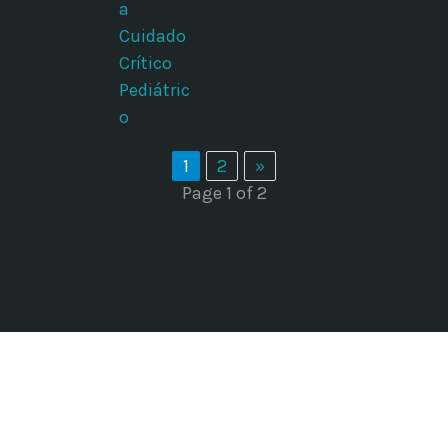
a
Cuidado
Crítico
Pediátric
o
1
2
»
Page 1 of 2