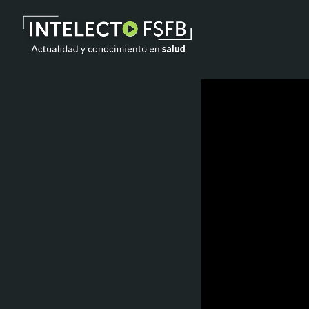
TOP READING
Noticia de prueba 3
17 SEPTIEMBRE, 2021
today
Building an Office: Architectural
Glass Considerations
14 AGOSTO, 2019
today
Why Architectural Drafting Is