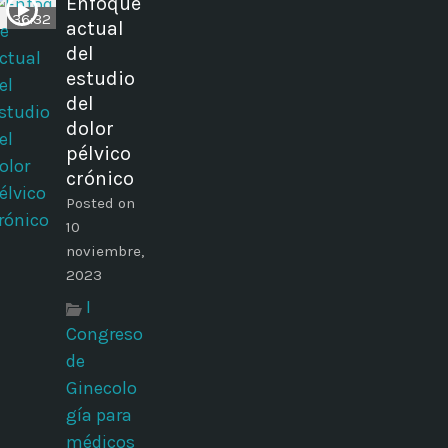
Enfoque
36:32
actual
del
estudio
del
dolor
pélvico
crónico
Posted on
10
noviembre,
2023
I
Congreso
de
Ginecolo
gía para
médicos