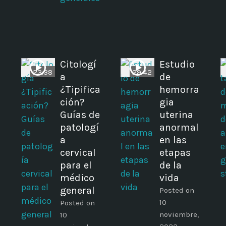
Citologí
Estudio
23:38
29:42
a
de
¿Tipifica
hemorra
ción?
gia
Guías de
uterina
patologí
anormal
a
en las
cervical
etapas
para el
de la
médico
vida
general
Posted on
10
Posted on
noviembre,
10