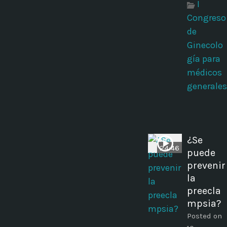
I
Congreso
de
Ginecolo
gía para
médicos
generales
¿Se
24:46
puede
prevenir
la
preecla
mpsia?
Posted on