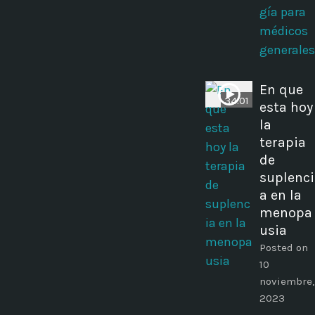
gía para
médicos
generales
En que
34:01
esta hoy
la
terapia
de
suplenci
a en la
menopa
usia
Posted on
10
noviembre,
2023