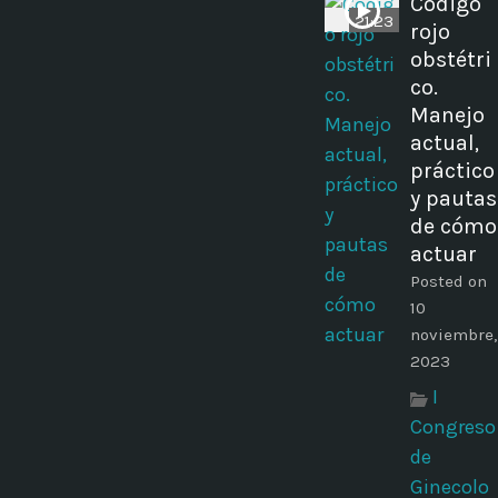
Código
21:23
rojo
obstétri
co.
Manejo
actual,
práctico
y pautas
de cómo
actuar
Posted on
10
noviembre,
2023
I
Congreso
de
Ginecolo