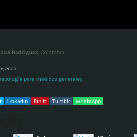
ADMINISTRATOR
DESIGN
Validating Enterprise Archit
Time
zhda Rodríguez,
Colombia
re, 2023
necología para médicos generales
r
Linkedin
Pin It
Tumblr
WhatsApp
o like