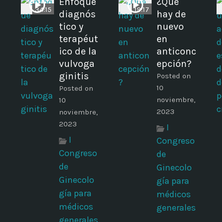
Enfoque
¿Qué
34:15
19:17
diagnós
hay de
tico y
nuevo
terapéut
en
ico de la
anticonc
vulvoga
epción?
ginitis
Posted on
10
Posted on
noviembre,
10
2023
noviembre,
2023
I
I
Congreso
Congreso
de
de
Ginecolo
Ginecolo
gía para
gía para
médicos
médicos
generales
generales