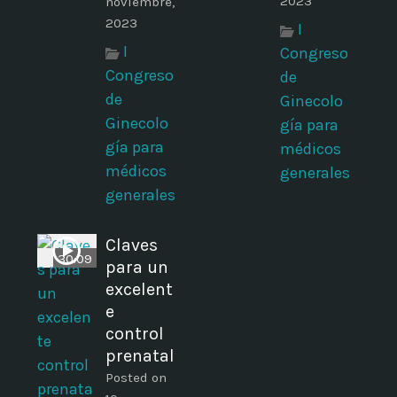
2023
noviembre,
2023
I
I
Congreso
Congreso
de
de
Ginecolo
Ginecolo
gía para
gía para
médicos
médicos
generales
generales
Claves
30:09
para un
excelent
e
control
prenatal
Posted on