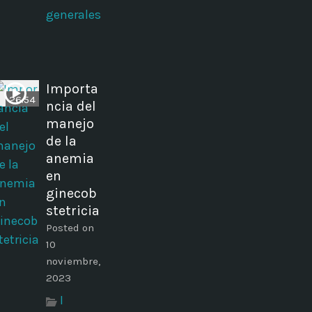
generales
Importa
26:54
ncia del
manejo
de la
anemia
en
ginecob
stetricia
Posted on
10
noviembre,
2023
I