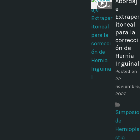
Abordaj
26:44
e
Extraper
itoneal
para la
correcci
ón de
Hernia
Inguinal
Posted on
22
noviembre,
2022
Simposio
de
Herniopla
stia