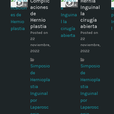
Complic
Hernia
15:29
22:34
aciones
Inguinal
de
la
Hernio
cirugía
plastia
abierta
Posted on
Posted on
22
22
noviembre,
noviembre,
2022
2022
Simposio
Simposio
de
de
Herniopla
Herniopla
stia
stia
Inguinal
Inguinal
por
por
Laparosc
Laparosc