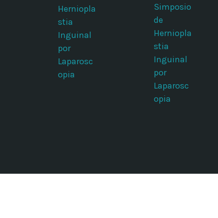
Simposio
Herniopla
de
stia
Herniopla
Inguinal
stia
por
Inguinal
Laparosc
por
opia
Laparosc
opia