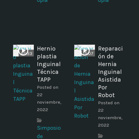
opia
opia
Hernio
Reparaci
42:33
15:07
plastia
ón de
Inguinal
Hernia
Técnica
Inguinal
TAPP
Asistida
Por
Posted on
Robot
22
noviembre,
Posted on
2022
22
noviembre,
2022
Simposio
de