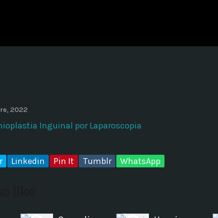
ADMINISTRATOR
DESIGN
Validating Enterprise Archit
Time
re, 2022
ioplastia Inguinal por Laparoscopia
r
Linkedin
Pin It
Tumblr
WhatsApp
o like