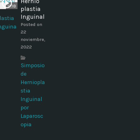
Hernio
11:18
plastia
Inguinal
Posted on
22
noviembre,
2022
Simposio
de
Herniopla
stia
Inguinal
por
Laparosc
opia