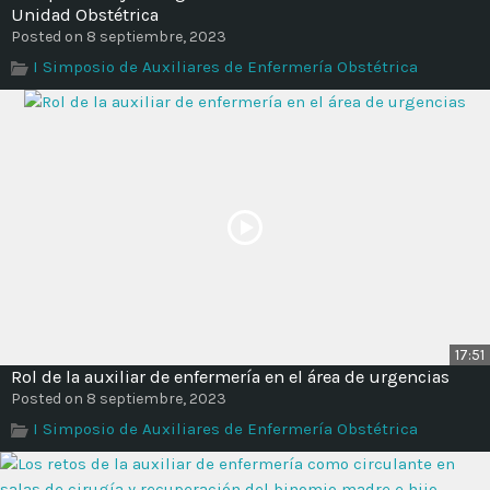
Time
Unidad Obstétrica
Posted on 8 septiembre, 2023
I Simposio de Auxiliares de Enfermería Obstétrica
17:51
Rol de la auxiliar de enfermería en el área de urgencias
Posted on 8 septiembre, 2023
I Simposio de Auxiliares de Enfermería Obstétrica