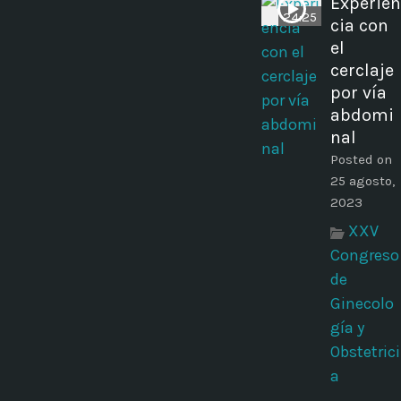
Experien
24:25
cia con
el
cerclaje
por vía
abdomi
nal
Posted on
25 agosto,
2023
XXV
Congreso
de
Ginecolo
gía y
Obstetrici
a