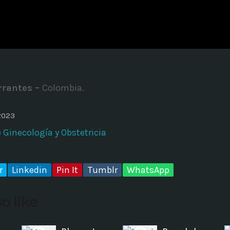
ADMINISTRATOR
DESIGN
Validating Enterprise Archit
Time
arrantes –
Colombia.
2023
Ginecología y Obstetricia
r
Linkedin
Pin It
Tumblr
WhatsApp
o like