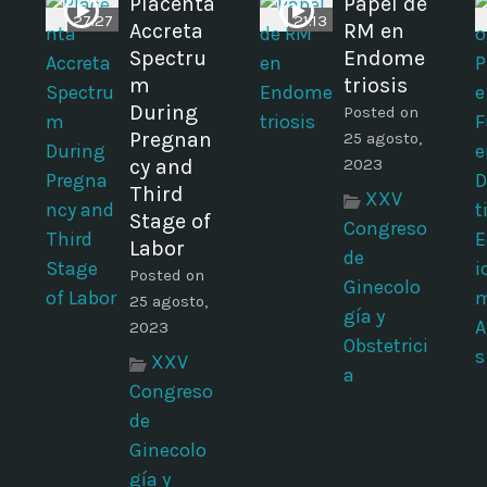
Placenta
Papel de
27:27
21:13
Accreta
RM en
Spectru
Endome
m
triosis
During
Posted on
Pregnan
25 agosto,
cy and
2023
Third
XXV
Stage of
Congreso
Labor
de
Posted on
Ginecolo
25 agosto,
gía y
2023
Obstetrici
XXV
a
Congreso
de
Ginecolo
gía y