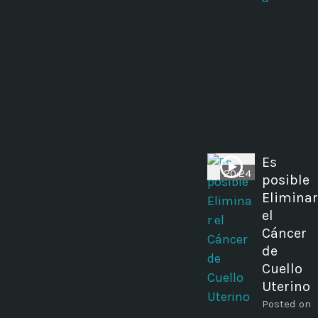
Es
20:24
posible
Eliminar
el
Cáncer
de
Cuello
Uterino
Posted on