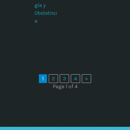
gía y
Obstetrici
a
1
2
3
4
»
Page 1 of 4