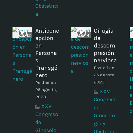
Obstetrici
a
Anticonc
Cirugía
18:42
19:44
epción
de
en
descom
Persona
presión
s
nerviosa
Transgé
Posted on
nero
25 agosto,
2023
Posted on
25 agosto,
XXV
2023
Congreso
XXV
de
Congreso
Ginecolo
de
gía y
Ginecolo
Obstetrici