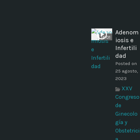
Adenom
16:01
iosis e
Infertili
dad
Posted on
25 agosto,
2023
XXV
Congreso
de
Ginecolo
gía y
Obstetrici
a