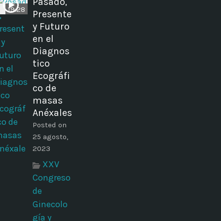
Pasado,
19:28
Presente
y Futuro
en el
Diagnos
tico
Ecográfi
co de
masas
Anéxales
Posted on
25 agosto,
2023
XXV
Congreso
de
Ginecolo
gía y