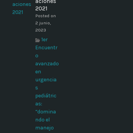
aciones
2021
Posted on
2 junio,
2023
1er
Encuentr
o
avanzado
en
urgencia
s
pediátric
as:
“domina
ndo el
manejo