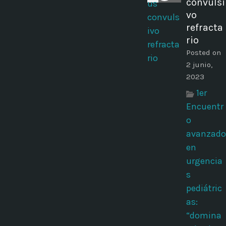
convulsi
vo
refracta
rio
Posted on
2 junio,
2023
1er
Encuentr
o
avanzado
en
urgencia
s
pediátric
as:
“domina