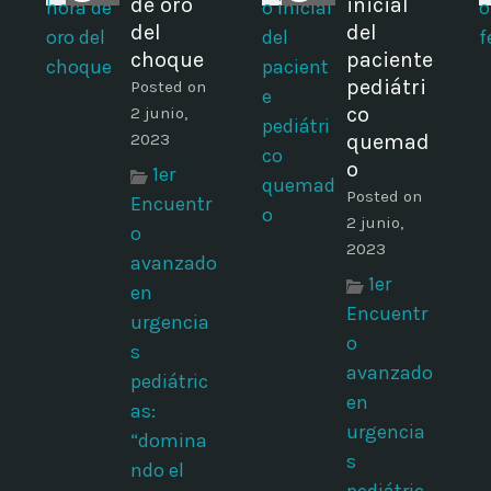
de oro
inicial
del
del
choque
paciente
pediátri
Posted on
co
2 junio,
2023
quemad
o
1er
Posted on
Encuentr
2 junio,
o
2023
avanzado
1er
en
Encuentr
urgencia
o
s
avanzado
pediátric
en
as:
urgencia
“domina
s
ndo el