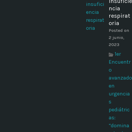
insuficie
ncia
respirat
oria
Posted on
2 junio,
2023
1er
Encuentr
o
avanzado
en
urgencia
s
pediátric
as:
“domina