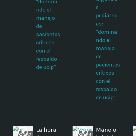
“domina
s
ndo el
pediátric
manejo
as:
de
“domina
pacientes
ndo el
críticos
manejo
con el
de
respaldo
pacientes
de ucip”
críticos
con el
respaldo
de ucip”
La hora
Manejo
00:32
00:34