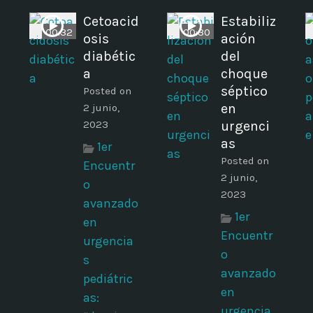
Cetoacid
Estabiliz
00:32
00:30
osis
ación
diabétic
del
a
choque
séptico
Posted on
en
2 junio,
2023
urgenci
as
1er
Posted on
Encuentr
2 junio,
o
2023
avanzado
1er
en
Encuentr
urgencia
o
s
avanzado
pediátric
en
as:
urgencia