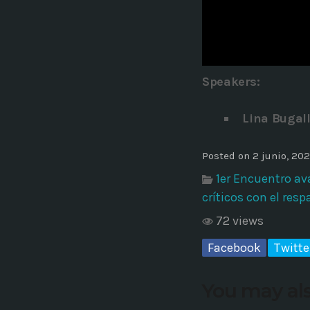
Common in Architectural Design
14 AGOSTO, 2019
today
Noticia de personal salud 5
Speakers:
17 SEPTIEMBRE, 2021
today
Lina Bugal
Posted on 2 junio, 20
1er Encuentro av
críticos con el resp
72 views
Facebook
Twitte
You may als