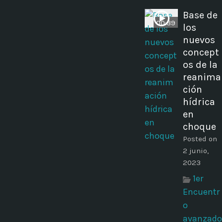
Base de
00:39
los
nuevos
concept
os de la
reanima
ción
hídrica
en
choque
Posted on
2 junio,
2023
1er
Encuentr
o
avanzado