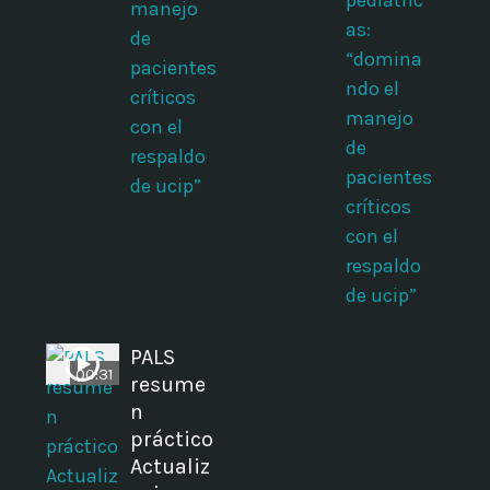
pediátric
manejo
as:
de
“domina
pacientes
ndo el
críticos
manejo
con el
de
respaldo
pacientes
de ucip”
críticos
con el
respaldo
de ucip”
PALS
00:31
resume
n
práctico
Actualiz