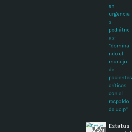
en
urgencia
s
pediátric
as:
“domina
ndo el
manejo
de
pacientes
críticos
con el
respaldo
de ucip”
Estatus
00:31