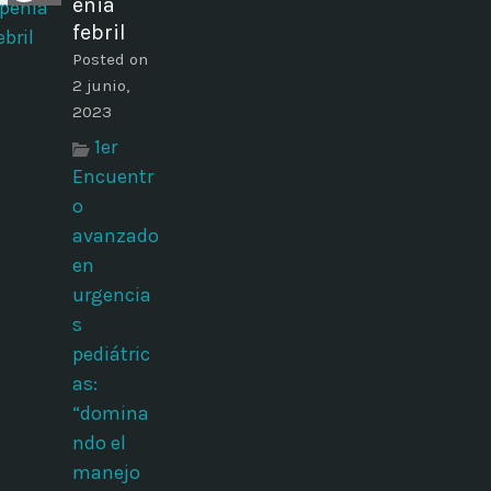
enia
febril
Posted on
2 junio,
2023
1er
Encuentr
o
avanzado
en
urgencia
s
pediátric
as:
“domina
ndo el
manejo