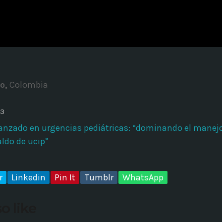
ADMINISTRATOR
DESIGN
Validating Enterprise Archit
Time
lo,
Colombia
23
anzado en urgencias pediátricas: “dominando el manejo
aldo de ucip”
r
Linkedin
Pin It
Tumblr
WhatsApp
o like