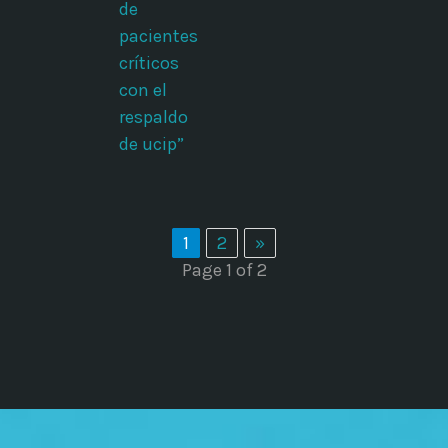
de
pacientes
críticos
con el
respaldo
de ucip”
1
2
»
Page 1 of 2