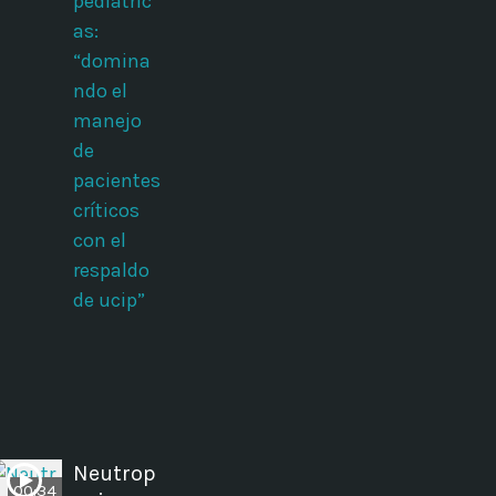
pediátric
as:
“domina
ndo el
manejo
de
pacientes
críticos
con el
respaldo
de ucip”
Neutrop
00:34