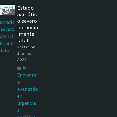
Estado
00:35
asmátic
o severo
potencia
lmente
fatal
Posted on
2 junio,
2023
1er
Encuentr
o
avanzado
en
urgencia
s