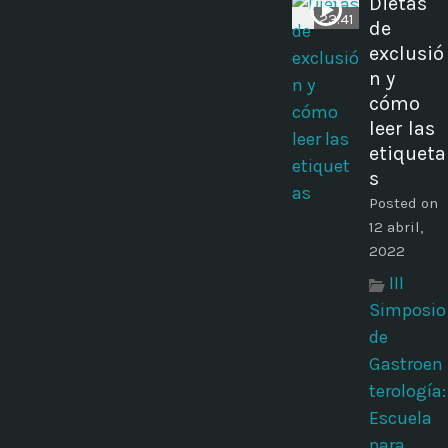
Dietas
23:41
de
exclusió
n y
cómo
leer las
etiqueta
s
Posted on
12 abril,
2022
III
Simposio
de
Gastroen
terología:
Escuela
para