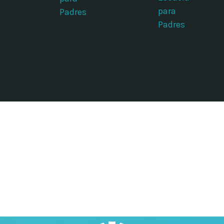
para
Padres
Padres