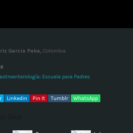
ADMINISTRATOR
DESIGN
Validating Enterprise Archit
Time
riz Garcia Paba,
Colombia
22
Gastroenterología: Escuela para Padres
r
Linkedin
Pin It
Tumblr
WhatsApp
o like