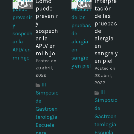
Como
Interpre
30:50
33:48
puedo
tación
prevenir
de las
y
pruebas
sospech
de
ar la
alergia
APLV en
en
mi hijo
sangre y
en piel
Posted on
28 abril,
Posted on
2022
28 abril,
2022
III
III
Simposio
Simposio
de
de
Gastroen
Gastroen
terología:
terología:
Escuela
Escuela
para