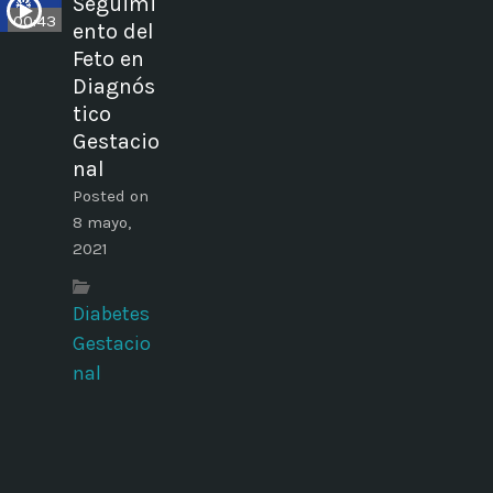
Seguimi
00:43
ento del
Feto en
Diagnós
tico
Gestacio
nal
Posted on
8 mayo,
2021
Diabetes
Gestacio
nal