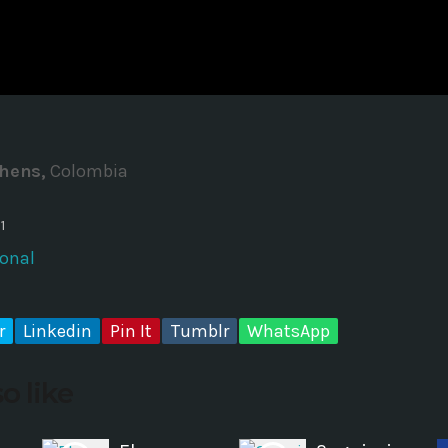
ADMINISTRATOR
DESIGN
Validating Enterprise Archit
Time
phens,
Colombia
1
ional
r
Linkedin
Pin It
Tumblr
WhatsApp
o like