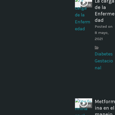
La carga
00:18
de la
Enferme
dad
Posted on
8 mayo,
2021
Diabetes
Gestacio
nal
Metfor
00:38
ina en el
manejo