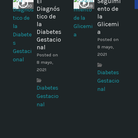
El
Seguimi
00:30
00:48
Diagnós
ento de
tico de
la
la
Glicemi
Diabetes
a
Gestacio
Posted on
nal
8 mayo,
2021
Posted on
8 mayo,
2021
Diabetes
Gestacio
Diabetes
nal
Gestacio
nal
m