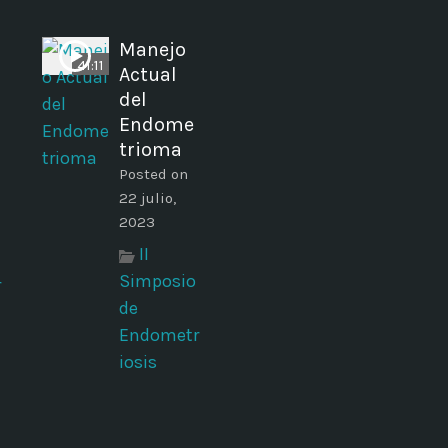
Manejo
41:11
Actual
del
Endome
trioma
Posted on
22 julio,
2023
II
Simposio
r
de
Endometr
iosis