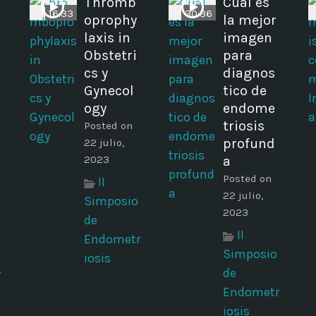
Thromb
Cuál es
16:33
30:36
oprophy
la mejor
laxis in
imagen
Obstetri
para
cs y
diagnos
Gynecol
tico de
ogy
endome
triosis
Posted on
profund
22 julio,
2023
a
Posted on
II
22 julio,
Simposio
2023
de
II
Endometr
Simposio
iosis
de
r
Endometr
iosis