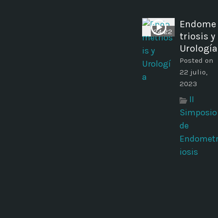
Endome
24:22
triosis y
Urología
Posted on
22 julio,
2023
II
Simposio
de
Endomet
iosis