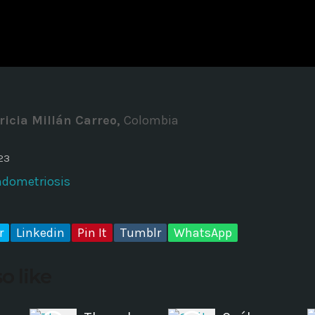
ADMINISTRATOR
DESIGN
Validating Enterprise Archit
Time
ricia Millán Carreo,
Colombia
23
ndometriosis
r
Linkedin
Pin It
Tumblr
WhatsApp
o like