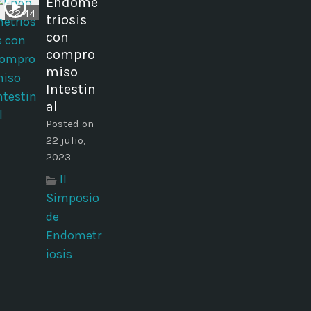
Endome
22:44
triosis
con
compro
miso
Intestin
al
Posted on
22 julio,
2023
II
Simposio
de
Endometr
iosis