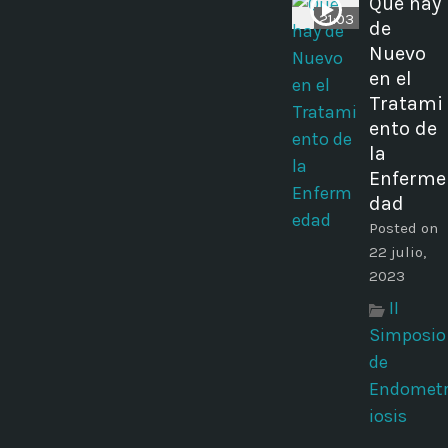
Qué hay
21:03
de
Nuevo
en el
Tratami
ento de
la
Enferme
dad
Posted on
22 julio,
2023
II
Simposio
de
Endomet
iosis