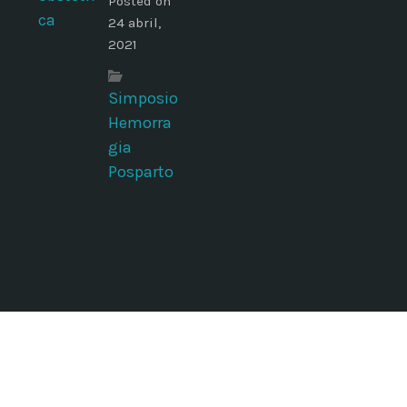
Posted on
24 abril,
2021
Simposio
Hemorra
gia
Posparto