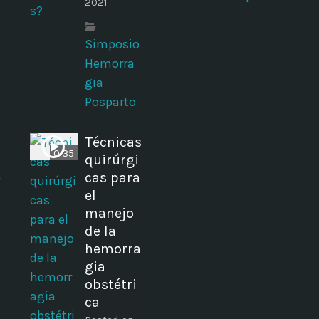
2021
Simposio
Hemorra
gia
Posparto
Técnicas
0:35
quirúrgi
e
cas para
el
manejo
de la
hemorra
gia
obstétri
ca