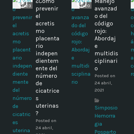
¿Cómo
Manejo
0:23
0:20
prevenir
avanzad
el
o del
acretis
código
mo
rojo:
placenta
Abordaj
rio
e
indepen
multidis
dientem
ciplinari
ente del
o
número
Posted on
de
24 abril,
cicatrice
2021
s
uterinas
Simposio
?
Hemorra
Posted on
gia
24 abril,
Posparto