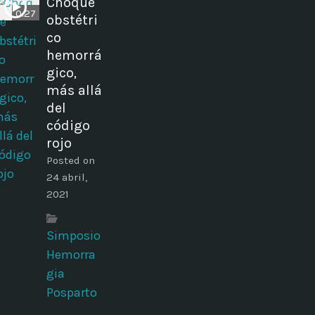
Choque
0:27
obstétri
co
hemorrá
gico,
más allá
del
código
rojo
Posted on
24 abril,
2021
Simposio
Hemorra
gia
Posparto