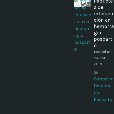
Paquete
0:23
s de
interven
ción en
hemorra
gia
pospart
o
Posted on
24 abril,
2021
Simposio
Hemorra
gia
Posparto