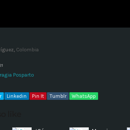
ADMINISTRATOR
DESIGN
Validating Enterprise Archit
Time
íguez,
Colombia
21
agia Posparto
r
Linkedin
Pin It
Tumblr
WhatsApp
o like